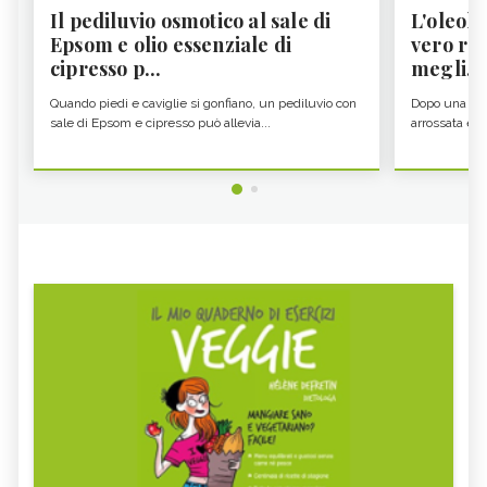
Il pediluvio osmotico al sale di
L'oleolit
Epsom e olio essenziale di
vero re 
cipresso p...
megli...
Quando piedi e caviglie si gonfiano, un pediluvio con
Dopo una gior
sale di Epsom e cipresso può allevia...
arrossata e se