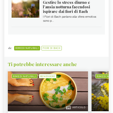
Gestire lo stress diurno e
l'ansia notturna facendosi
ispirare dai fiori di Bach
I Fiori di Bach parlano alla sfera emotiva:
sono p...
da:
RIMEDI NATURALI
FIORI DI BACH
Ti potrebbe interessare anche
RIMEDI NATURALI
BENESSERE
RIMEDI NAT
ARTICOLO