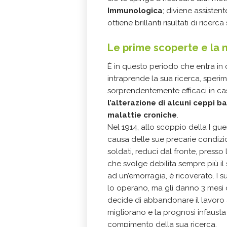
Immunologica
; diviene assisten
ottiene brillanti risultati di ricerca 
Le prime scoperte e la 
È in questo periodo che entra in
intraprende la sua ricerca, speri
sorprendentemente efficaci in casi 
l’alterazione di alcuni ceppi
ba
malattie croniche
.
Nel 1914, allo scoppio della I g
causa delle sue precarie condizio
soldati, reduci dal fronte, presso 
che svolge debilita sempre più il 
ad un’emorragia, è ricoverato. I s
lo operano, ma gli danno 3 mesi d
decide di abbandonare il lavoro 
migliorano e la prognosi infausta
compimento della sua ricerca.