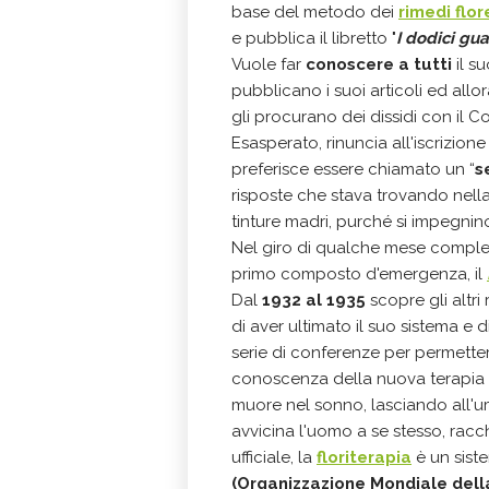
base del metodo dei
rimedi flor
e pubblica il libretto "
I dodici gua
Vuole far
conoscere a tutti
il s
pubblicano i suoi articoli ed all
gli procurano dei dissidi con il C
Esasperato, rinuncia all'iscrizion
preferisce essere chiamato un “
s
risposte che stava trovando nell
tinture madri, purché si impegnino 
Nel giro di qualche mese complet
primo composto d'emergenza, il
Dal
1932 al 1935
scopre gli altri
di aver ultimato il suo sistema e 
serie di conferenze per permetter
conoscenza della nuova terapia 
muore nel sonno, lasciando all'um
avvicina l'uomo a se stesso, racc
ufficiale, la
floriterapia
è un sist
(Organizzazione Mondiale dell