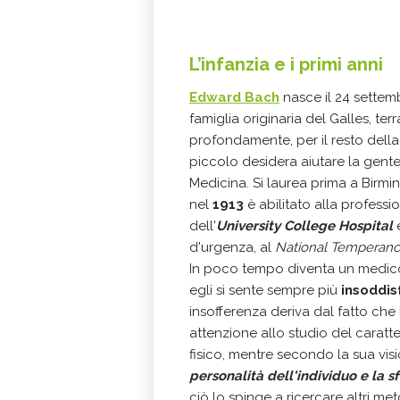
L’infanzia e i primi anni
Edward Bach
nasce il 24 settem
famiglia originaria del Galles, te
profondamente, per il resto della
piccolo desidera aiutare la gente,
Medicina. Si laurea prima a Birmi
nel
1913
è abilitato alla profes
dell'
University College Hospital
d'urgenza, al
National Temperance
In poco tempo diventa un medico
egli si sente sempre più
insoddis
insofferenza deriva dal fatto che
attenzione allo studio del carat
fisico, mentre secondo la sua visi
personalità dell'individuo e la 
ciò lo spinge a ricercare altri met