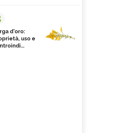
3
rga d'oro:
oprietà, uso e
ntroindi...