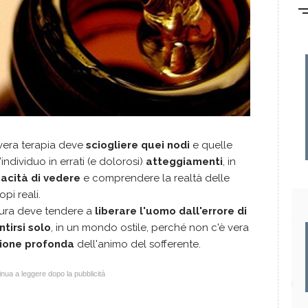
vera terapia deve
sciogliere quei nodi
e quelle
individuo in errati (e dolorosi)
atteggiamenti
, in
acità di vedere
e comprendere la realtà delle
opi reali.
cura deve tendere a
liberare l'uomo dall'errore di
ntirsi solo
, in un mondo ostile, perché non c'è vera
ione profonda
dell'animo del sofferente.
nua a leggere dopo la pubblicità