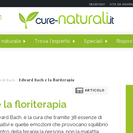
DEABYDAY
VITA DA MAMM
 naturale
Trova l'esperto
Speciali
Rispost
i di Bach
Edward Bach e la floriterapia
ARTICOLO
la floriterapia
ward Bach, è la cura che tramite 38 essenze di
negativi e quelle emozioni che provocano squilibrio
ntro della terapia la persona, non la malattia