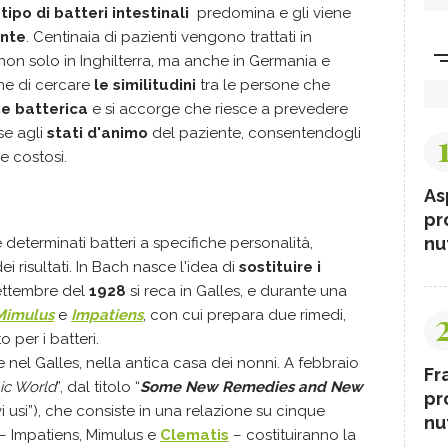
e
tipo di batteri intestinali
predomina e gli viene
ente
. Centinaia di pazienti vengono trattati in
 non solo in Inghilterra, ma anche in Germania e
ione di cercare
le similitudini
tra le persone che
ne batterica
e si accorge che riesce a prevedere
se agli
stati d'animo
del paziente, consentendogli
 e costosi.
As
pr
nut
 determinati batteri a specifiche personalità,
i risultati. In Bach nasce l'idea di
sostituire i
settembre del
1928
si reca in Galles, e durante una
Mimulus
e
Impatiens
, con cui prepara due rimedi,
 per i batteri.
ce nel Galles, nella antica casa dei nonni. A febbraio
Fr
c World
”, dal titolo “
Some New Remedies and New
pr
vi usi”), che consiste in una relazione su cinque
nut
e – Impatiens, Mimulus e
Clematis
– costituiranno la