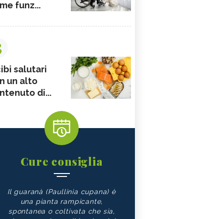
me funz...
3
ibi salutari
n un alto
ntenuto di...
Cure consiglia
Il guaranà (Paullinia cupana) è
una pianta rampicante,
spontanea o coltivata che sia,