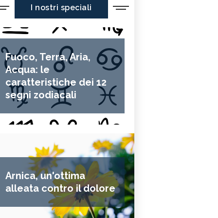
I nostri speciali
Fuoco, Terra, Aria,
Acqua: le
caratteristiche dei 12
segni zodiacali
Arnica, un'ottima
alleata contro il dolore