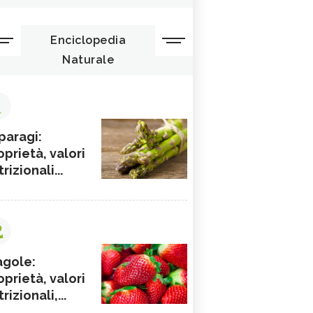
Enciclopedia
Naturale
1
paragi:
oprietà, valori
rizionali...
2
agole:
oprietà, valori
rizionali,...