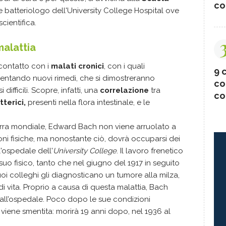
co
te batteriologo dell'University College Hospital ove
scientifica.
malattia
 contatto con i
malati cronici
, con i quali
9 c
mentando nuovi rimedi, che si dimostreranno
co
difficili. Scopre, infatti, una
correlazione
tra
co
tterici,
presenti nella flora intestinale, e le
uerra mondiale, Edward Bach non viene arruolato a
ni fisiche, ma nonostante ciò, dovrà occuparsi dei
l'ospedale dell'
University College
. Il lavoro frenetico
suo fisico, tanto che nel giugno del 1917 in seguito
uoi colleghi gli diagnosticano un tumore alla milza,
i vita. Proprio a causa di questa malattia, Bach
all’ospedale. Poco dopo le sue condizioni
 viene smentita: morirà 19 anni dopo, nel 1936 al