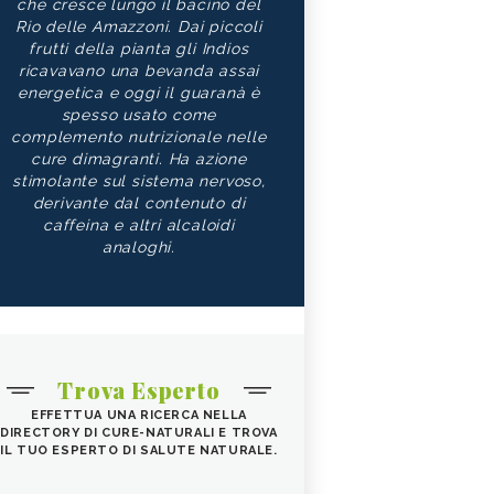
che cresce lungo il bacino del
Rio delle Amazzoni. Dai piccoli
frutti della pianta gli Indios
ricavavano una bevanda assai
energetica e oggi il guaranà è
spesso usato come
complemento nutrizionale nelle
cure dimagranti. Ha azione
stimolante sul sistema nervoso,
derivante dal contenuto di
caffeina e altri alcaloidi
analoghi.
Trova Esperto
EFFETTUA UNA RICERCA NELLA
DIRECTORY DI CURE-NATURALI E TROVA
IL TUO ESPERTO DI SALUTE NATURALE.