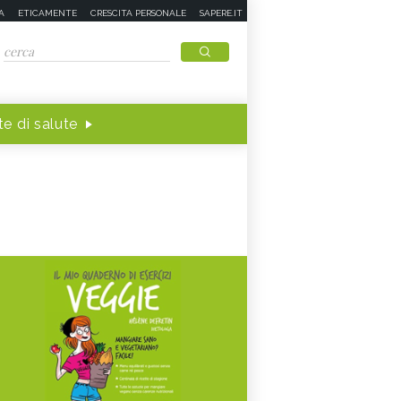
A
ETICAMENTE
CRESCITA PERSONALE
SAPERE.IT
e di salute