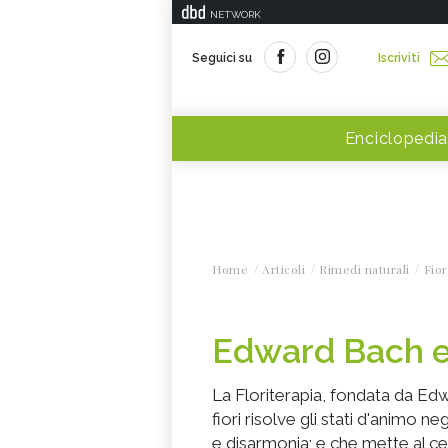
NETWORK
Seguici su
Iscriviti
Enciclopedia
Home
Articoli
Rimedi naturali
Fior
Edward Bach e 
La Floriterapia, fondata da Ed
fiori risolve gli stati d'animo 
e disarmonia; e che mette al ce