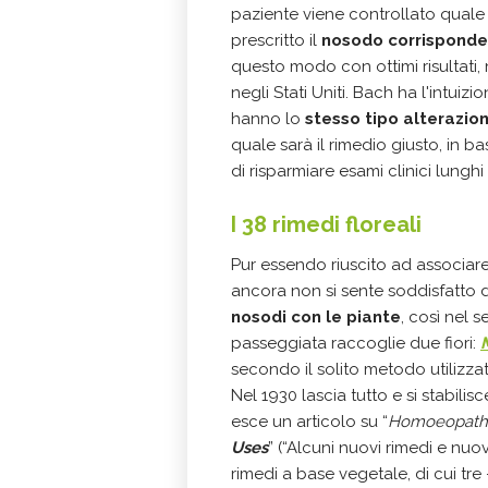
paziente viene controllato qual
prescritto il
nosodo corrispond
questo modo con ottimi risultati,
negli Stati Uniti. Bach ha l'intuiz
hanno lo
stesso tipo alterazio
quale sarà il rimedio giusto, in ba
di risparmiare esami clinici lunghi
I 38 rimedi floreali
Pur essendo riuscito ad associare
ancora non si sente soddisfatto de
nosodi con le piante
, così nel 
passeggiata raccoglie due fiori:
secondo il solito metodo utilizzato
Nel 1930 lascia tutto e si stabilis
esce un articolo su “
Homoeopathi
Uses
” (“Alcuni nuovi rimedi e nuo
rimedi a base vegetale, di cui tr