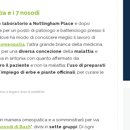
ia e i 7 nosodi
io
laboratorio a Nottingham Place
e dopo
er un posto di patologo e batteriologo presso il
 dove ha modo di conoscere meglio il lavoro di
’
omeopatia
, l'altra grande branca della medicina,
a per una
diversa concezione
della
malattia
e
ova in sintonia con quanto affermato da
ro il paziente
e non la malattia;
l'uso di preparati
’
impiego di erbe e piante officinali
, per curare le
nua a leggere dopo la pubblicità
i in maniera omeopatica e a somministrarli per via
nosodi di Bach
", divisi in
sette gruppi
. Di ogni