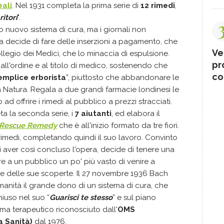
eali
. Nel 1931 completa la prima serie di
12 rimedi
,
ritori
".
uo nuovo sistema di cura, ma i giornali non
ora decide di fare delle inserzioni a pagamento, che
Ve
ollegio dei Medici, che lo minaccia di espulsione.
pr
e all'ordine e al titolo di medico, sostenendo che
co
emplice erborista
”, piuttosto che abbandonare le
a Natura. Regala a due grandi farmacie londinesi le
ad offrire i rimedi al pubblico a prezzi stracciati.
a la seconda serie, i
7 aiutanti
, ed elabora il
Rescue Remedy
che è all'inizio formato da tre fiori.
 rimedi, completando quindi il suo lavoro. Convinto
di aver così concluso l'opera, decide di tenere una
e a un pubblico un po' più vasto di venire a
e delle sue scoperte. Il 27 novembre 1936 Bach
anità il grande dono di un sistema di cura, che
hiuso nel suo “
Guarisci te stesso
” e sul piano
ema terapeutico riconosciuto dall'
OMS
a Sanità)
dal 1976.