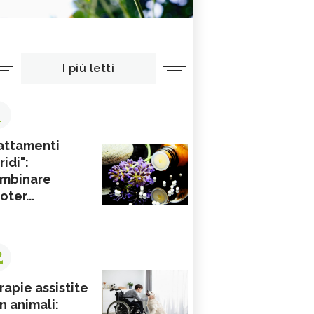
I più letti
1
attamenti
ridi":
mbinare
ioter...
2
rapie assistite
n animali: