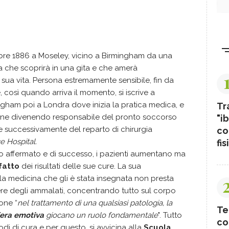
bre 1886 a Moseley, vicino a Birmingham da una
rra che scoprirà in una gita e che amerà
 sua vita. Persona estremamente sensibile, fin da
 così quando arriva il momento, si iscrive a
ngham poi a Londra dove inizia la pratica medica, e
Tr
sione divenendo responsabile del pronto soccorso
"ib
e successivamente del reparto di chirurgia
co
 Hospital.
fis
 affermato e di successo, i pazienti aumentano ma
fatto
dei risultati delle sue cure. La sua
 la medicina che gli è stata insegnata non presta
tere degli ammalati, concentrando tutto sul corpo
one “
nel trattamento di una qualsiasi patologia, la
Te
sfera emotiva
giocano un ruolo fondamentale
". Tutto
co
odi di cura e per questo, si avvicina alla
Scuola