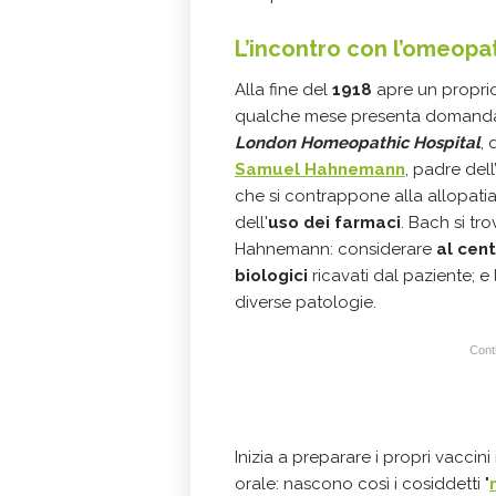
L’incontro con l’omeopat
Alla fine del
1918
apre un propr
qualche mese presenta domanda p
London Homeopathic Hospital
,
Samuel Hahnemann
, padre dell
che si contrappone alla allopati
dell'
uso dei farmaci
. Bach si tr
Hahnemann: considerare
al cent
biologici
ricavati dal paziente; e l
diverse patologie.
Conti
Inizia a preparare i propri vaccin
orale: nascono così i cosiddetti "