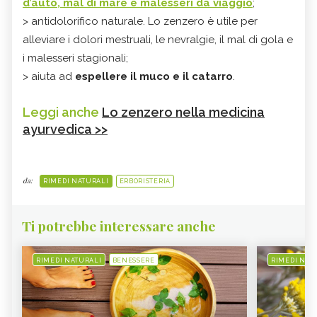
d’auto, mal di mare e malesseri da viaggio
;
> antidolorifico naturale. Lo zenzero è utile per
alleviare i dolori mestruali, le nevralgie, il mal di gola e
i malesseri stagionali;
> aiuta ad
espellere il muco e il catarro
.
Leggi anche
Lo zenzero nella medicina
ayurvedica >>
da:
RIMEDI NATURALI
ERBORISTERIA
Ti potrebbe interessare anche
RIMEDI NATURALI
BENESSERE
RIMEDI NAT