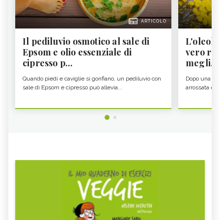
ARTICOLO
Il pediluvio osmotico al sale di
L'oleolit
Epsom e olio essenziale di
vero re 
cipresso p...
megli...
Quando piedi e caviglie si gonfiano, un pediluvio con
Dopo una gior
sale di Epsom e cipresso può allevia...
arrossata e se