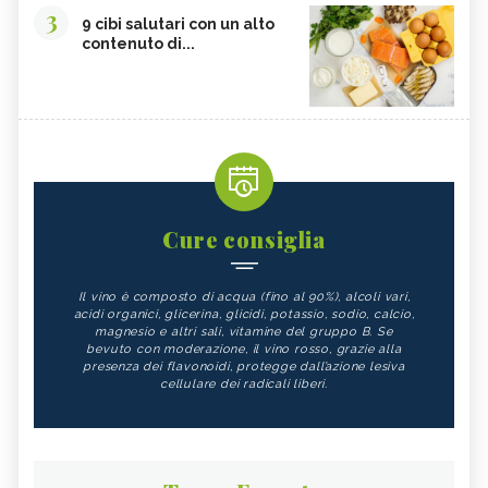
3
9 cibi salutari con un alto
contenuto di...
Cure consiglia
Il vino è composto di acqua (fino al 90%), alcoli vari,
acidi organici, glicerina, glicidi, potassio, sodio, calcio,
magnesio e altri sali, vitamine del gruppo B. Se
bevuto con moderazione, il vino rosso, grazie alla
presenza dei flavonoidi, protegge dall’azione lesiva
cellulare dei radicali liberi.