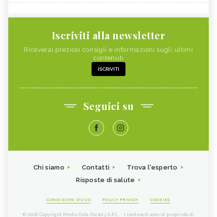
Iscriviti alla newsletter
Riceverai preziosi consigli e informazioni sugli ultimi
contenuti
ISCRIVITI
Seguici su
Chi siamo
Contatti
Trova l'esperto
Risposte di salute
CONDIZIONI D'USO
POLICY PRIVACY
COOKIES
© 2026 Copyright Media Data Factory S.R.L. - I contenuti sono di proprietà di