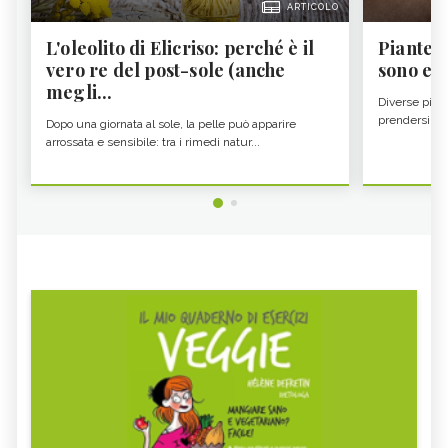
ARTICOLO
L'oleolito di Elicriso: perché è il
Piante a
vero re del post-sole (anche
sono e 
megli...
Diverse pian
prendersi cur
Dopo una giornata al sole, la pelle può apparire
arrossata e sensibile: tra i rimedi natur...