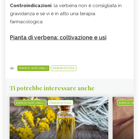
Controindicazioni
: la verbena non è consigliata in
gravidanza e se vi è in atto una terapia
farmacologica.
Pianta di verbena: coltivazione e usi
da:
RIMEDI NATURALI
ERBORISTERIA
Ti potrebbe interessare anche
RIMEDI NATURALI
ERBORISTERIA
RIMEDI NAT