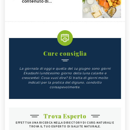
contenuto di...
Cure consiglia
La giornata di oggi e quella del 14 giugno sono giorni
Ekadashi (undicesimo giorno della luna calante e
crescente). Cosa vuol dire? Si tratta di giorni molto
indicati per la pratica del digiuno, condotto
consapevolmente.
Trova Esperto
EFFETTUA UNA RICERCA NELLA DIRECTORY DI CURE-NATURALI E
TROVA IL TUO ESPERTO DI SALUTE NATURALE.