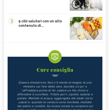
3
9 cibi salutari con un alto
contenuto di...
Cure consiglia
Stasera minestrone. Non c'è niente di meglio di una
minestra sul fare della sera, lasciata un po' a
raffreddare prima di far cadere un filo d'olio e
affondare il cucchiaio. Tritate porri, cipolle, sedano e
patate. Mettete in acqua, aggiungete del dado (se lo
usate) e, quando le verdure sono morbide, mettete
nel piatto e condite. Se invece amate le variazioni sul