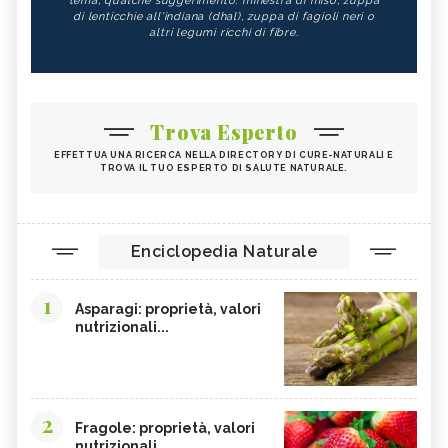
tema, qualche suggerimento: minestra di miso, zuppa
di lenticchie all'indiana (dhal), zuppa di fagioli neri o
altri legumi ricchi di fibre.
Trova Esperto
EFFETTUA UNA RICERCA NELLA DIRECTORY DI CURE-NATURALI E
TROVA IL TUO ESPERTO DI SALUTE NATURALE.
Enciclopedia Naturale
1
Asparagi: proprietà, valori
nutrizionali...
2
Fragole: proprietà, valori
nutrizionali,...