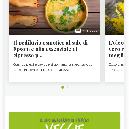
ARTICOLO
Il pediluvio osmotico al sale di
L'oleolit
Epsom e olio essenziale di
vero re 
cipresso p...
megli...
Quando piedi e caviglie si gonfiano, un pediluvio con
Dopo una gior
sale di Epsom e cipresso può allevia...
arrossata e se