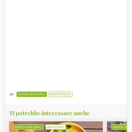
da:
RIMEDI NATURALI
ERBORISTERIA
Ti potrebbe interessare anche
RIMEDI NATURALI
BENESSERE
RIMEDI NAT