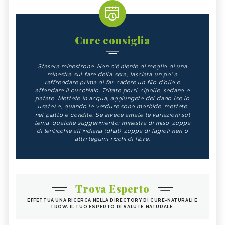
Cure consiglia
Stasera minestrone. Non c'è niente di meglio di una
minestra sul fare della sera, lasciata un po' a
raffreddare prima di far cadere un filo d'olio e
affondare il cucchiaio. Tritate porri, cipolle, sedano e
patate. Mettete in acqua, aggiungete del dado (se lo
usate) e, quando le verdure sono morbide, mettete
nel piatto e condite. Se invece amate le variazioni sul
tema, qualche suggerimento: minestra di miso, zuppa
di lenticchie all'indiana (dhal), zuppa di fagioli neri o
altri legumi ricchi di fibre.
Trova Esperto
EFFETTUA UNA RICERCA NELLA DIRECTORY DI CURE-NATURALI E
TROVA IL TUO ESPERTO DI SALUTE NATURALE.