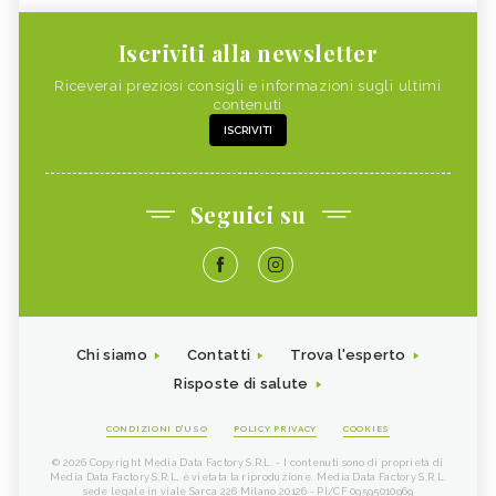
Iscriviti alla newsletter
Riceverai preziosi consigli e informazioni sugli ultimi
contenuti
ISCRIVITI
Seguici su
Chi siamo
Contatti
Trova l'esperto
Risposte di salute
CONDIZIONI D'USO
POLICY PRIVACY
COOKIES
© 2026 Copyright Media Data Factory S.R.L. - I contenuti sono di proprietà di
Media Data Factory S.R.L, è vietata la riproduzione. Media Data Factory S.R.L.
sede legale in viale Sarca 226 Milano 20126 - PI/CF 09595010969