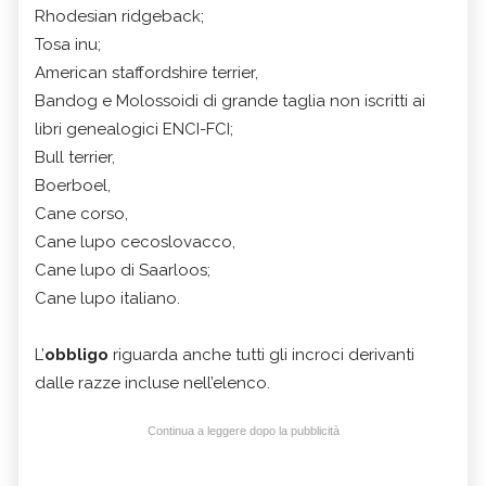
Rhodesian ridgeback;
Tosa inu;
American staffordshire terrier,
Bandog e Molossoidi di grande taglia non iscritti ai
libri genealogici ENCI-FCI;
Bull terrier,
Boerboel,
Cane corso,
Cane lupo cecoslovacco,
Cane lupo di Saarloos;
Cane lupo italiano.
L’
obbligo
riguarda anche tutti gli incroci derivanti
dalle razze incluse nell’elenco.
Continua a leggere dopo la pubblicità