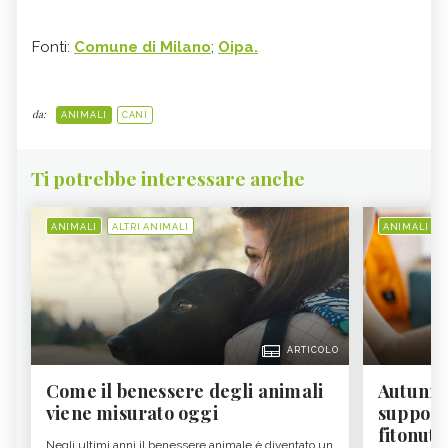
Fonti:
Comune di Milano
;
Oipa.
da:
ANIMALI
CANI
Ti potrebbe interessare anche
ANIMALI
ALTRI ANIMALI
ANIMALI
ARTICOLO
Come il benessere degli animali
Autunno
viene misurato oggi
supporta
fitonutr
Negli ultimi anni il benessere animale è diventato un