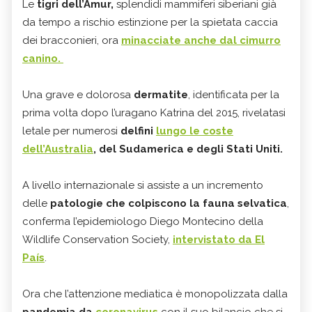
Le
tigri dell’Amur,
splendidi mammiferi siberiani già
da tempo a rischio estinzione per la spietata caccia
dei bracconieri, ora
minacciate anche dal cimurro
canino.
Una grave e dolorosa
dermatite
, identificata per la
prima volta dopo l’uragano Katrina del 2015, rivelatasi
letale per numerosi
delfini
lungo le coste
dell’Australia
, del Sudamerica e degli Stati Uniti.
A livello internazionale si assiste a un incremento
delle
patologie che colpiscono la fauna selvatica
,
conferma l’epidemiologo Diego Montecino della
Wildlife Conservation Society,
intervistato da El
País
.
Ora che l’attenzione mediatica è monopolizzata dalla
pandemia da
coronavirus
con il suo bilancio che si