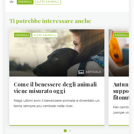
da:
ANIMALI
ALTRI ANIMALI
Ti potrebbe interessare anche
ANIMALI
ALTRI ANIMALI
ANIMALI
ARTICOLO
Come il benessere degli animali
Autunno
viene misurato oggi
supporta
fitonutr
Negli ultimi anni il benessere animale è diventato un
tema sempre più centrale nella ricer...
Nei cambi di 
zampe vivono 