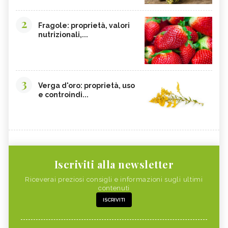
2
Fragole: proprietà, valori
nutrizionali,...
3
Verga d'oro: proprietà, uso
e controindi...
Iscriviti alla newsletter
Riceverai preziosi consigli e informazioni sugli ultimi
contenuti
ISCRIVITI