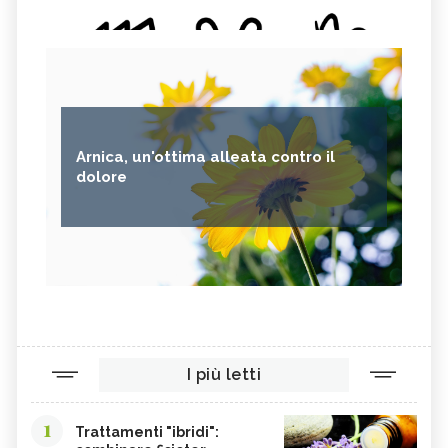
Arnica, un'ottima alleata contro il
dolore
I più letti
1
Trattamenti "ibridi":