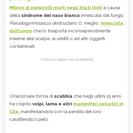
Milioni di
pipistrelli
morti negli Stati Uniti
a causa
della
sindrome del naso bianco
innescata dal fungo
Pseudogymnoascus destructans
. O, meglio,
innescata
dall’uomo
che lo trasporta inconsapevolmente
insieme alle scarpe, ai vestiti o ad altri oggetti
contaminati.
Continua a leggere dopo la pubblicità
Un’anomala forma di
scabbia
che negli ultimi 15 anni
ha colpito
volpi, lama e altri
mammiferi selvatici in
Cile
,
manifestandosi con la perdita del loro
caratteristico pelo.