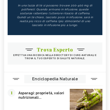
In una tazza di tè si possono trovare 200-400 mg di
polifenoli. Quando arrivano in infusione, queste
sostanze rallentano l'ulteriore rilascio di caffeina.
Quindi un tè chiaro, lasciato poco in infusione, sarà in
realtà più ricco di caffeina (più stimolante) di uno
lasciato in infusione più a lungo.
Trova Esperto
EFFETTUA UNA RICERCA NELLA DIRECTORY DI CURE-NATURALI E
TROVA IL TUO ESPERTO DI SALUTE NATURALE.
Enciclopedia Naturale
1
Asparagi: proprietà, valori
nutrizionali...