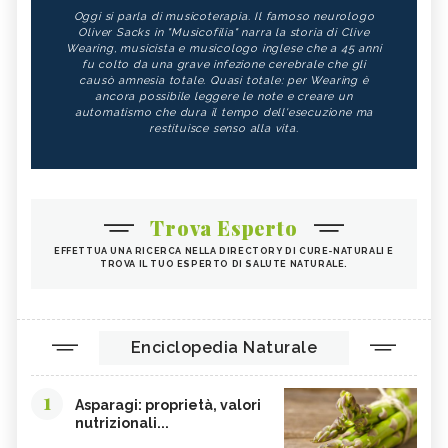
Oggi si parla di musicoterapia. Il famoso neurologo
Oliver Sacks in "Musicofilia" narra la storia di Clive
Wearing, musicista e musicologo inglese che a 45 anni
fu colto da una grave infezione cerebrale che gli
causò amnesia totale. Quasi totale: per Wearing è
ancora possibile leggere le note e creare un
automatismo che dura il tempo dell'esecuzione ma
restituisce senso alla vita.
Trova Esperto
EFFETTUA UNA RICERCA NELLA DIRECTORY DI CURE-NATURALI E
TROVA IL TUO ESPERTO DI SALUTE NATURALE.
Enciclopedia Naturale
1
Asparagi: proprietà, valori
nutrizionali...