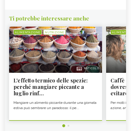
Ti potrebbe interessare anche
ALIMENTAZIONE
NUTRIZIONE
ALIMENTAZ
ARTICOLO
L'effetto termico delle spezie:
Caffè a
perché mangiare piccante a
dovresti
luglio rinf...
evitare i
Mangiare un alimento piccante durante una giornata
Per molti il c
estiva può sembrare un paradosso: il pe...
azione, ancor