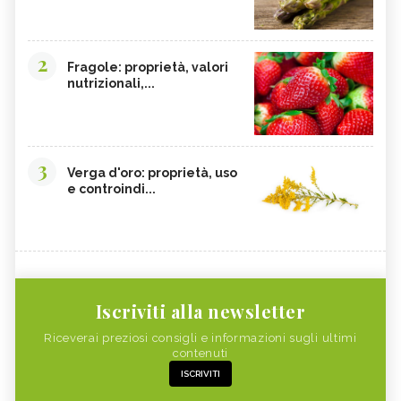
2
Fragole: proprietà, valori
nutrizionali,...
3
Verga d'oro: proprietà, uso
e controindi...
Iscriviti alla newsletter
Riceverai preziosi consigli e informazioni sugli ultimi
contenuti
ISCRIVITI