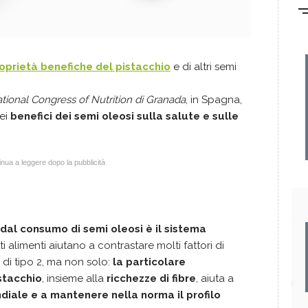
oprietà benefiche del pistacchio
e di altri semi
ational Congress of Nutrition di Granada
, in Spagna,
dei
benefici dei semi oleosi sulla salute e sulle
nua a leggere dopo la pubblicità
 dal consumo di semi oleosi è il sistema
 alimenti aiutano a contrastare molti fattori di
e di tipo 2, ma non solo:
la particolare
stacchio
, insieme alla
ricchezze di fibre
, aiuta a
iale e a mantenere nella norma il profilo