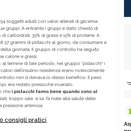
4 soggetti adulti con valori alterati di glicemia
due gruppi. A entrambi i gruppi è stato chiesto di
i carboidrati, 35% di grassi e 15% di proteine. A
ti 57 grammi di pistacchi al giorno, da consumare a
della giornata. Il gruppo di controllo ha seguito
e calorie e grassi.
 al termine di tale periodo, nel gruppo “pistacchi” i
marcatori dell’insulino-resistenza erano notevolmente
ntrollo non si rilevava lo stesso beneficio. Il peso
uppi, era restato pressoché invariato.
io che
i pistacchi fanno bene quando sono al
ti; troppo sale, si sa, fa male alla salute delle
a pressione arteriosa.
0 consigli pratici
As
pr