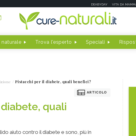
DEABYDAY
VITA DA MAMM
 naturale
Trova l'esperto
Speciali
Rispost
izione
Pistacchi per il diabete, quali benefici?
ARTICOLO
 diabete, quali
ido aiuto contro il diabete e sono, più in