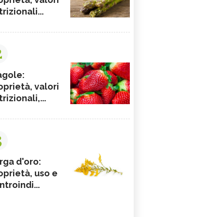
rizionali...
2
agole:
oprietà, valori
rizionali,...
3
rga d'oro:
oprietà, uso e
ntroindi...