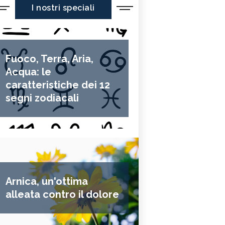
I nostri speciali
Fuoco, Terra, Aria,
Acqua: le
caratteristiche dei 12
segni zodiacali
Arnica, un'ottima
alleata contro il dolore