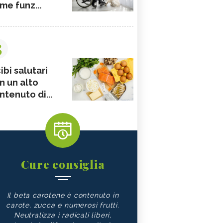
me funz...
3
ibi salutari
n un alto
ntenuto di...
Cure consiglia
Il beta carotene è contenuto in
carote, zucca e numerosi frutti.
Neutralizza i radicali liberi,