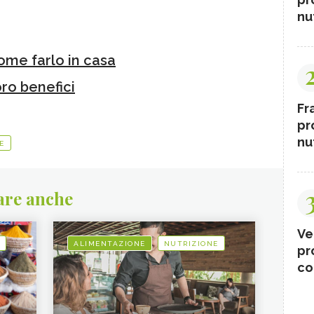
nut
come farlo in casa
loro benefici
Fr
pr
nut
E
are anche
Ve
ALIMENTAZIONE
NUTRIZIONE
pr
co