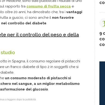
 of Medicine
, sono stati pubblicati i risultati di uno
co
 sul rapporto tra
consumo di frutta secca
e
to oltre 20 anni, ha dimostrato che, tra i
vantaggi
rutta a guscio, ci sono anche il
non favorire
e nel controllo del diabete
.
9 c
te per il controllo del peso e della
co
co
 studio
tto in Spagna, il consumo regolare di pistacchi
ppare un franco diabete di tipo 2 in soggetti che si
-diabete.
 che
un consumo moderato di pistacchi si
zucchero nel sangue, a un miglior metabolismo
rasformazione del glucosio
.
nua a leggere dopo la pubblicità