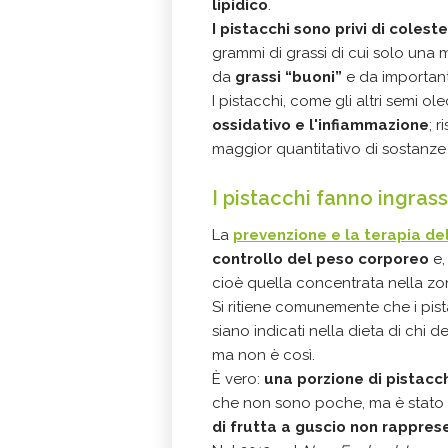
lipidico
.
I pistacchi sono privi di colest
grammi di grassi di cui solo una m
da
grassi “buoni”
e da importanti
I pistacchi, come gli altri semi ole
ossidativo e l'infiammazione
; 
maggior quantitativo di sostanze a
I pistacchi fanno ingras
La
prevenzione e la terapia del
controllo del peso corporeo
e,
cioè quella concentrata nella z
Si ritiene comunemente che i pis
siano indicati nella dieta di chi 
ma non è così.
È vero:
una porzione di pistacch
che non sono poche, ma è stato d
di frutta a guscio non rapprese