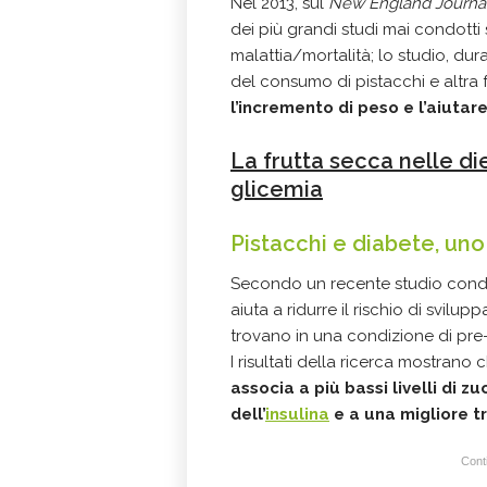
Nel 2013, sul
New England Journal
dei più grandi studi mai condotti
malattia/mortalità; lo studio, dura
del consumo di pistacchi e altra f
l’incremento di peso e l’aiutar
La frutta secca nelle die
glicemia
Pistacchi e diabete, uno
Secondo un recente studio condo
aiuta a ridurre il rischio di svilu
trovano in una condizione di pre
I risultati della ricerca mostrano
associa a più bassi livelli di 
dell’
insulina
e a una migliore t
Conti