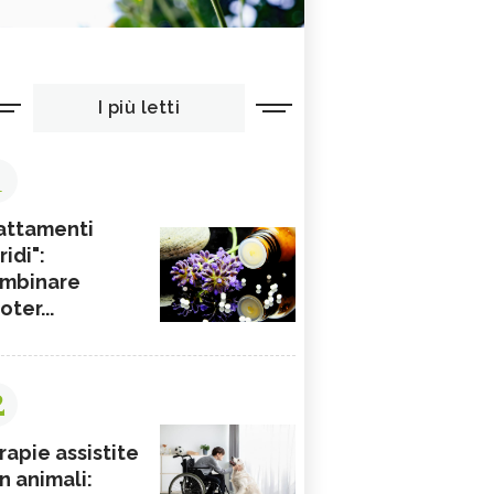
I più letti
1
attamenti
ridi":
mbinare
ioter...
2
rapie assistite
n animali: