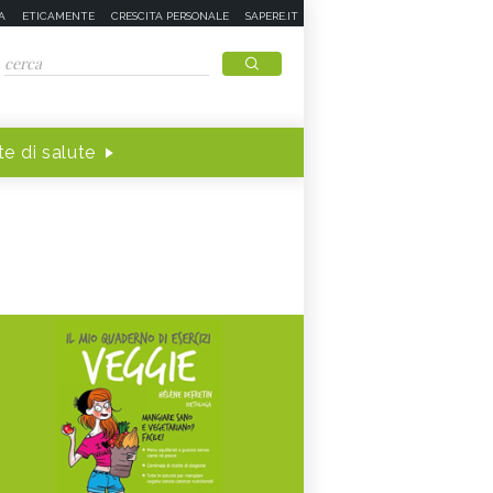
A
ETICAMENTE
CRESCITA PERSONALE
SAPERE.IT
e di salute