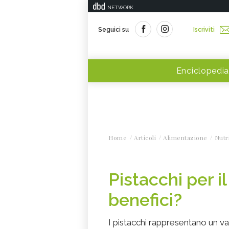
NETWORK
Seguici su
Iscriviti
Enciclopedia
Home
Articoli
Alimentazione
Nutr
Pistacchi per il
benefici?
I pistacchi rappresentano un val