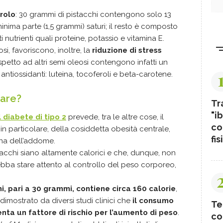
erolo
: 30 grammi di pistacchi contengono solo 13
inima parte (1,5 grammi) saturi; il resto è composto
 nutrienti quali proteine, potassio e vitamina E.
osi, favoriscono, inoltre, la
riduzione di stress
rispetto ad altri semi oleosi contengono infatti un
ntiossidanti: luteina, tocoferoli e beta-carotene.
sare?
Tr
"ib
 diabete di tipo 2
prevede, tra le altre cose, il
co
 in particolare, della cosiddetta obesità centrale,
fis
ona dell’addome.
tacchi siano altamente calorici e che, dunque, non
debba stare attento al controllo del peso corporeo,
i, pari a 30 grammi, contiene circa 160 calorie
,
imostrato da diversi studi clinici che
il consumo
Te
nta un fattore di rischio per l’aumento di peso
.
co