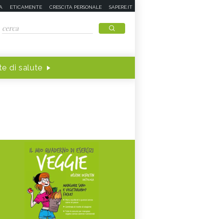
A
ETICAMENTE
CRESCITA PERSONALE
SAPERE.IT
e di salute