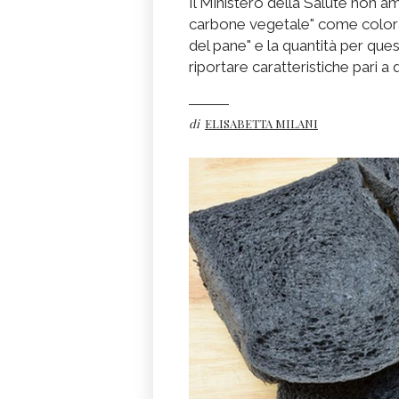
Il Ministero della Salute non a
carbone vegetale" come colorant
del pane" e la quantità per qu
riportare caratteristiche pari a 
di
ELISABETTA MILANI