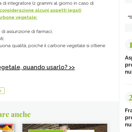
 di integratore (2 grammi al giorno in caso di
considerazione alcuni aspetti legati
carbone vegetale:
 di assunzione di farmaci;
ti;
uona qualità, poiché il carbone vegetale si ottiene
As
pr
getale, quando usarlo? >>
nut
E
Fr
are anche
pr
nut