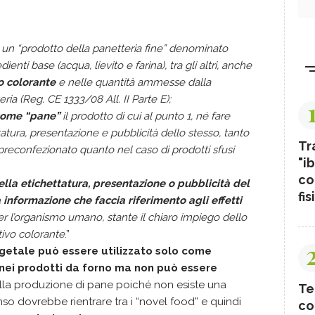
 un “prodotto della panetteria fine” denominato
enti base (acqua, lievito e farina), tra gli altri, anche
o colorante
e nelle quantità ammesse dalla
a (Reg. CE 1333/08 All. II Parte E);
come “pane”
il prodotto di cui al punto 1, né fare
tatura, presentazione e pubblicità dello stesso, tanto
Tr
o preconfezionato quanto nel caso di prodotti sfusi
"ib
co
lla etichettatura, presentazione o pubblicità del
fis
 informazione che faccia riferimento agli effetti
r l’organismo umano, stante il chiaro impiego dello
ivo colorante
.”
getale può essere utilizzato solo come
 nei prodotti da forno ma non può essere
lla produzione di pane poiché non esiste una
Te
nso dovrebbe rientrare tra i “novel food” e quindi
co