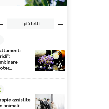
I più letti
1
attamenti
ridi":
mbinare
ioter...
2
rapie assistite
n animali: