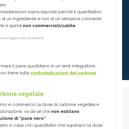
are.
onsiderazioni sopra esposte perché il quantitativo
o di un ingrediente e non di un semplice colorante
te e quindi
non commercializzabile
.
nua a leggere dopo la pubblicità
mare il pane quotidiano in un simil-integratore
amoci bene sulle
controindicazioni del carbone
arbone vegetale
orno in commercio la dose di carbone vegetale è
colorazione, va da sé che
non esistano
azione di “pane nero”
.
rlo in casa con quantitativi che superano la dose