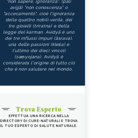
"non sapere, ignoranza". (pāli
avijjā) "non conoscenza" o
"accecamento", cioè l'ignoranza
delle quattro nobili verità, dei
tre gioielli (triratna) e della
legge del karman. Avidyā è uno
dei tre influssi impuri (āsrava),
una delle passioni (kleśa) e
l'ultimo dei dieci vincoli
(saṃyojana). Avidyā è
considerata l'origine di tutto ciò
che è non salutare nel mondo.
Trova Esperto
EFFETTUA UNA RICERCA NELLA
DIRECTORY DI CURE-NATURALI E TROVA
IL TUO ESPERTO DI SALUTE NATURALE.