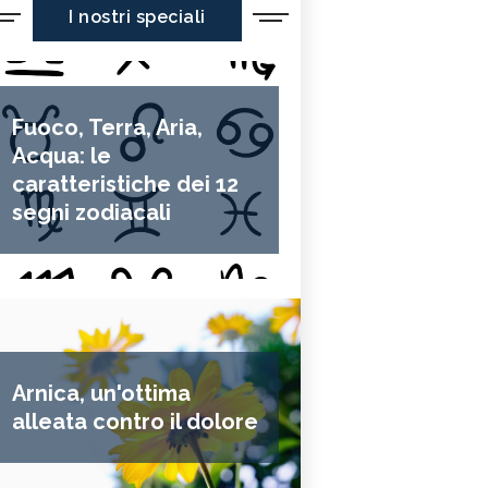
I nostri speciali
Fuoco, Terra, Aria,
Acqua: le
caratteristiche dei 12
segni zodiacali
Arnica, un'ottima
alleata contro il dolore