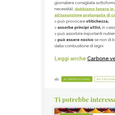
giornaliera consigliata sottoforma
necessità),
dobbiamo tenere in 
all’assunzione prolungata di 
> può provocare
stitichezza
;
>
assorbe principi attivi,
in caso
> può assorbire importanti nutrien
>
può essere nocivo
se non di b
dalla combustione di legni.
Leggi anche
Carbone ve
da:
ALIMENTAZIONE
NUTRIZION
Ti potrebbe interess