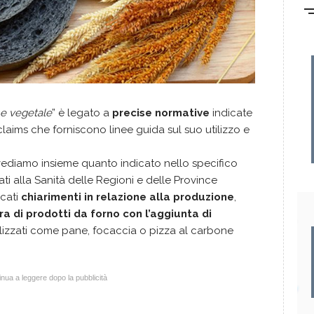
ne vegetale
” è legato a
precise normative
indicate
claims che forniscono linee guida sul suo utilizzo e
i vediamo insieme quanto indicato nello specifico
ti alla Sanità delle Regioni e delle Province
cati
chiarimenti in relazione alla produzione
,
a di prodotti da forno
con l’aggiunta di
izzati come pane, focaccia o pizza al carbone
nua a leggere dopo la pubblicità