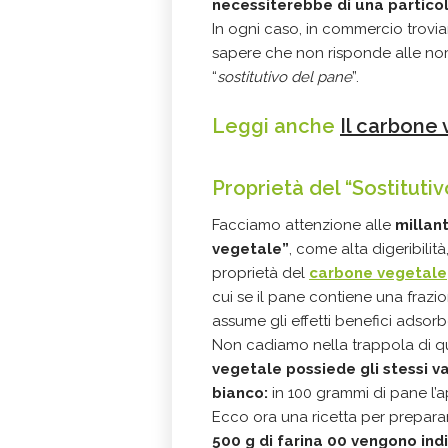
necessiterebbe di una partico
In ogni caso, in commercio trov
sapere che non risponde alle norm
“
sostitutivo del pane
”.
Leggi anche
Il carbone 
Proprietà del “Sostituti
Facciamo attenzione alle
millan
vegetale”
, come alta digeribilit
proprietà del
carbone vegetale
cui se il pane contiene una frazi
assume gli effetti benefici adsorbe
Non cadiamo nella trappola di qu
vegetale possiede gli stessi va
bianco:
in 100 grammi di pane l’a
Ecco ora una ricetta per preparar
500 g di farina 00 vengono ind