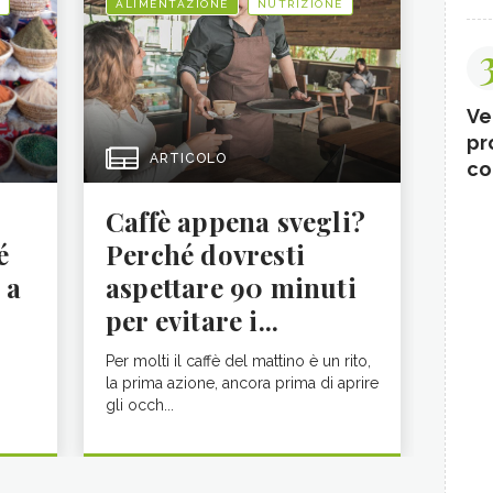
ALIMENTAZIONE
NUTRIZIONE
Ve
pr
ARTICOLO
co
Caffè appena svegli?
é
Perché dovresti
 a
aspettare 90 minuti
per evitare i...
Per molti il caffè del mattino è un rito,
la prima azione, ancora prima di aprire
gli occh...