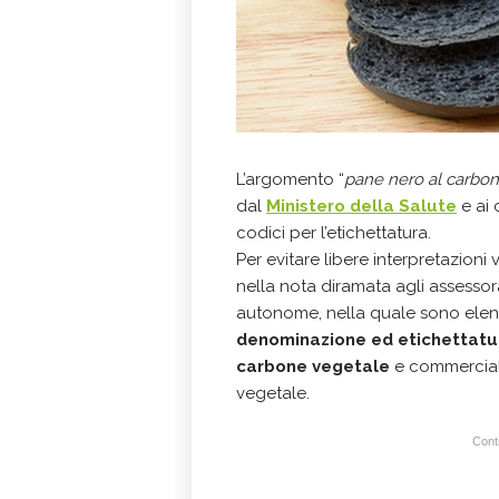
L’argomento “
pane nero al carbo
dal
Ministero della Salute
e ai 
codici per l’etichettatura.
Per evitare libere interpretazion
nella nota diramata agli assessora
autonome, nella quale sono elen
denominazione ed etichettatur
carbone vegetale
e commercial
vegetale.
Conti