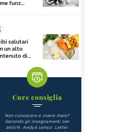
me funz...
3
ibi salutari
n un alto
ntenuto di...
Cure consiglia
Non conoscere è vivere male?
Secondo gli insegnamenti zen
antichi, Avidyā sanscr. Letter.