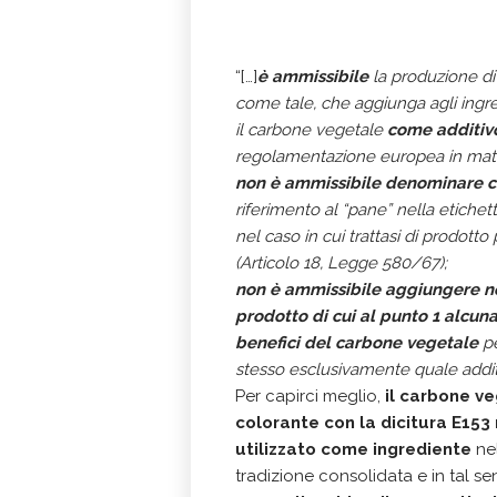
“[…]
è ammissibile
la produzione di
come tale, che aggiunga agli ingredi
il carbone vegetale
come additiv
regolamentazione europea in materi
non è ammissibile denominare 
riferimento al “pane” nella etichet
nel caso in cui trattasi di prodott
(Articolo 18, Legge 580/67);
non è ammissibile aggiungere ne
prodotto di cui al punto 1 alcuna
benefici del carbone vegetale
pe
stesso esclusivamente quale addit
Per capirci meglio,
il carbone ve
colorante con la dicitura E153
utilizzato come ingrediente
ne
tradizione consolidata e in tal se