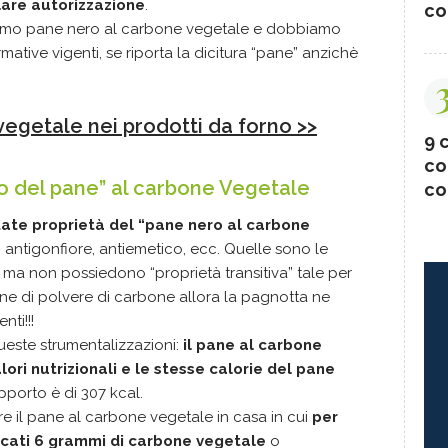
lare autorizzazione
.
co
iamo pane nero al carbone vegetale e dobbiamo
ative vigenti, se riporta la dicitura “pane” anzichè
vegetale nei prodotti da forno >>
9 c
co
vo del pane” al carbone Vegetale
co
tate proprietà del “pane nero al carbone
à, antigonfiore, antiemetico, ecc. Quelle sono le
ma non possiedono “proprietà transitiva” tale per
one di polvere di carbone allora la pagnotta ne
nti!!!
este strumentalizzazioni:
i
l pane al carbone
lori nutrizionali e le stesse calorie del pane
pporto è di 307 kcal.
e il pane al carbone vegetale in casa in cui
per
icati 6 grammi di carbone vegetale
o