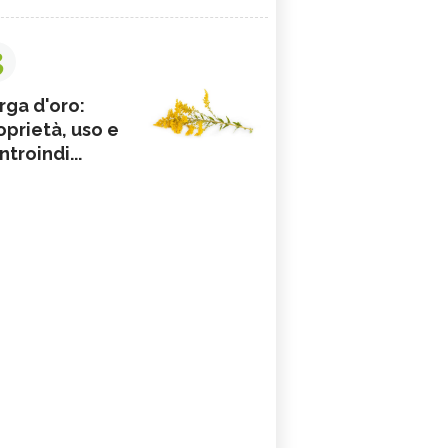
3
rga d'oro:
oprietà, uso e
ntroindi...