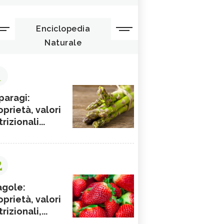
Enciclopedia
Naturale
1
paragi:
oprietà, valori
rizionali...
2
agole:
oprietà, valori
rizionali,...