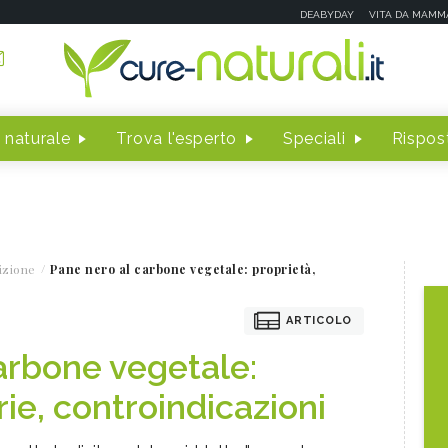
DEABYDAY
VITA DA MAMM
 naturale
Trova l'esperto
Speciali
Rispost
izione
Pane nero al carbone vegetale: proprietà,
ARTICOLO
arbone vegetale:
rie, controindicazioni