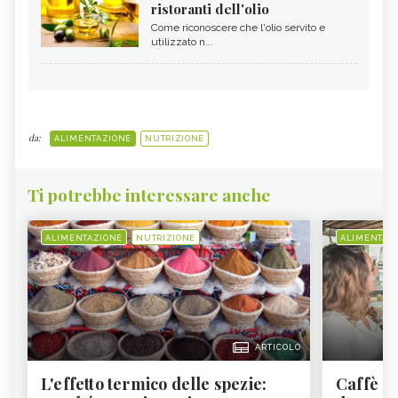
ristoranti dell'olio
Come riconoscere che l'olio servito e
utilizzato n...
da:
ALIMENTAZIONE
NUTRIZIONE
Ti potrebbe interessare anche
ALIMENTAZIONE
NUTRIZIONE
ALIMENTAZ
ARTICOLO
L'effetto termico delle spezie:
Caffè a