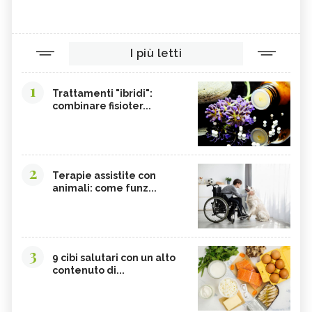
I più letti
1
Trattamenti "ibridi":
combinare fisioter...
2
Terapie assistite con
animali: come funz...
3
9 cibi salutari con un alto
contenuto di...