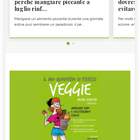
perché mangiare piccante a
dovresti
luglio rinf...
evitare i
Mangiare un alimento piccante durante una giornata
Per molti il c
estiva può sembrare un paradosso: il pe...
azione, ancor