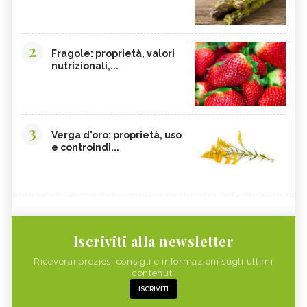
2
Fragole: proprietà, valori
nutrizionali,...
3
Verga d'oro: proprietà, uso
e controindi...
Iscriviti alla newsletter
Riceverai preziosi consigli e informazioni sugli ultimi
contenuti
ISCRIVITI