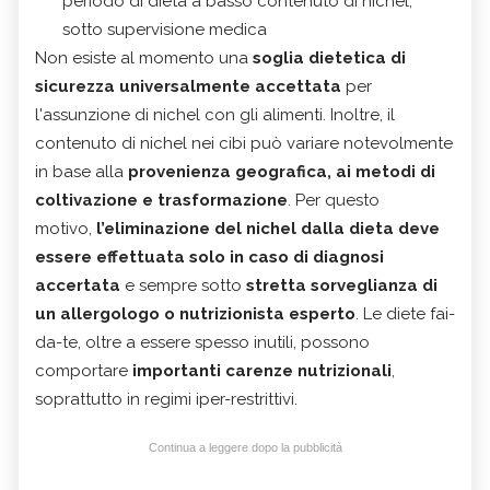
periodo di dieta a basso contenuto di nichel,
sotto supervisione medica
Non esiste al momento una
soglia dietetica di
sicurezza universalmente accettata
per
l'assunzione di nichel con gli alimenti. Inoltre, il
contenuto di nichel nei cibi può variare notevolmente
in base alla
provenienza geografica, ai metodi di
coltivazione e trasformazione
. Per questo
motivo,
l’eliminazione del nichel dalla dieta deve
essere effettuata solo in caso di diagnosi
accertata
e sempre sotto
stretta sorveglianza di
un allergologo o nutrizionista esperto
. Le diete fai-
da-te, oltre a essere spesso inutili, possono
comportare
importanti carenze nutrizionali
,
soprattutto in regimi iper-restrittivi.
Continua a leggere dopo la pubblicità