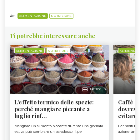
da:
ALIMENTAZIONE
NUTRIZIONE
Ti potrebbe interessare anche
ALIMENTAZIONE
NUTRIZIONE
ALIMENTAZ
ARTICOLO
L'effetto termico delle spezie:
Caffè a
perché mangiare piccante a
dovresti
luglio rinf...
evitare i
Mangiare un alimento piccante durante una giornata
Per molti il c
estiva può sembrare un paradosso: il pe...
azione, ancor