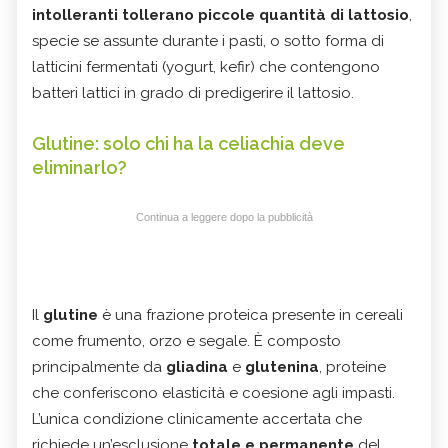
intolleranti tollerano piccole quantità di lattosio
,
specie se assunte durante i pasti, o sotto forma di
latticini fermentati (yogurt, kefir) che contengono
batteri lattici in grado di predigerire il lattosio.
Glutine: solo chi ha la celiachia deve
eliminarlo?
Continua a leggere dopo la pubblicità
Il
glutine
è una frazione proteica presente in cereali
come frumento, orzo e segale. È composto
principalmente da
gliadina
e
glutenina
, proteine
che conferiscono elasticità e coesione agli impasti.
L’unica condizione clinicamente accertata che
richiede un’esclusione
totale e permanente
del