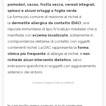
pomodori, cacao, frutta secca, cereali integrali,
spinaci e alcuni ortaggi a foglia verde
.
La forma più comune di reazione al nichel è
la
dermatite allergica da contatto (DAC)
, una
risposta immunitaria di tipo IV (cellulo-mediata) che si
manifesta con
eczema localizzato
, solitamente in
corrispondenza dell’area di contatto con oggetti
contenenti nichel. La DAC rappresenta la
forma
clinica più frequente
di allergia al nichel, e
non
richiede alcun intervento dietetico
, salvo
indicazioni specifiche in soggetti con aggravamento
sistemico dei sintomi.
Continua a leggere dopo la pubblicità
In casi molto meno comuni, si può osservare