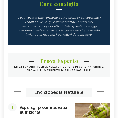
Cure consiglia
L'equilibrio è una funzione complessa. Vi partecipano i
recettori visivi, gli esterorecettori, i recettori
vestibolari, i propriocettori. Tutti questi messaggi
vengono inviati alla corteccia cerebrale che risponde
inviando ai muscoli i correttivi da applicare.
Trova Esperto
EFFETTUA UNA RICERCA NELLA DIRECTORY DI CURE-NATURALI E
TROVA IL TUO ESPERTO DI SALUTE NATURALE.
Enciclopedia Naturale
1
Asparagi: proprietà, valori
nutrizionali...