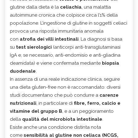
glutine dalla dieta è la
celiachia
, una malattia
autoimmune cronica che colpisce circa l’1% della
popolazione. L’ingestione di glutine in soggetti celiaci
provoca una risposta immunitaria anomala
con
atrofia dei villi intestinali
. La diagnosi si basa
su
test sierologici
(anticorpi anti-transglutaminasi
IgA e, se necessario, anti-endomisio e anti-gliadina
deamidata) e viene confermata mediante
biopsia
duodenale
.
In assenza di una reale indicazione clinica, seguire
una dieta gluten-free non è raccomandato: diversi
studi documentano che può condurre a
carenze
nutrizionali
, in particolare di
fibre, ferro, calcio e
vitamine del gruppo B
, e a un peggioramento
della
qualità del microbiota intestinale
.
Esiste anche una condizione distinta nota
come
sensibilità al glutine non celiaca (NCGS,