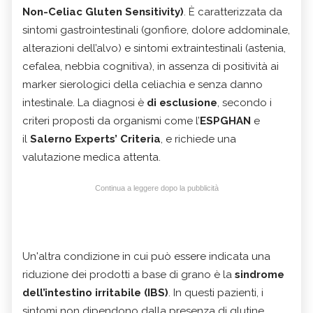
Non-Celiac Gluten Sensitivity)
. È caratterizzata da
sintomi gastrointestinali (gonfiore, dolore addominale,
alterazioni dell’alvo) e sintomi extraintestinali (astenia,
cefalea, nebbia cognitiva), in assenza di positività ai
marker sierologici della celiachia e senza danno
intestinale. La diagnosi è
di esclusione
, secondo i
criteri proposti da organismi come l’
ESPGHAN
e
il
Salerno Experts’ Criteria
, e richiede una
valutazione medica attenta.
Continua a leggere dopo la pubblicità
Un'altra condizione in cui può essere indicata una
riduzione dei prodotti a base di grano è la
sindrome
dell’intestino irritabile (IBS)
. In questi pazienti, i
sintomi non dipendono dalla presenza di glutine,