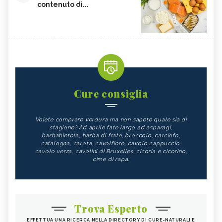
contenuto di...
Cure consiglia
Volete comprare verdura ma non sapete quale sia di
stagione? Ad aprile fate largo ad asparagi,
barbabietola, barba di frate, broccolo, carciofo,
catalogna, carota, cavolfiore, cavolo cappuccio,
cavolo verza, cavolini di Bruxelles, cicoria e cicorino,
cime di rapa.
Trova Esperto
EFFETTUA UNA RICERCA NELLA DIRECTORY DI CURE-NATURALI E