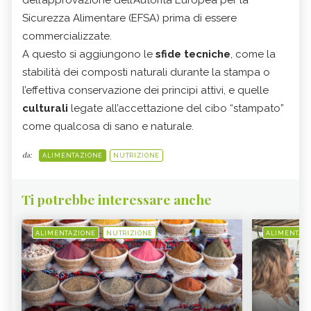
dell’approvazione dell’Autorità Europea per la
Sicurezza Alimentare (EFSA) prima di essere
commercializzate.
A questo si aggiungono le
sfide tecniche
, come la
stabilità dei composti naturali durante la stampa o
l’effettiva conservazione dei principi attivi, e quelle
culturali
legate all’accettazione del cibo “stampato”
come qualcosa di sano e naturale.
da:
ALIMENTAZIONE
NUTRIZIONE
Ti potrebbe interessare anche
ALIMENTAZIONE
NUTRIZIONE
ALIMENTAZ