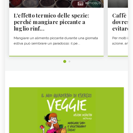
ARTICOLO
L'effetto termico delle spezie:
Caffè a
perché mangiare piccante a
dovresti
luglio rinf...
evitare i
Mangiare un alimento piccante durante una giornata
Per molti il c
estiva può sembrare un paradosso: il pe...
azione, ancor