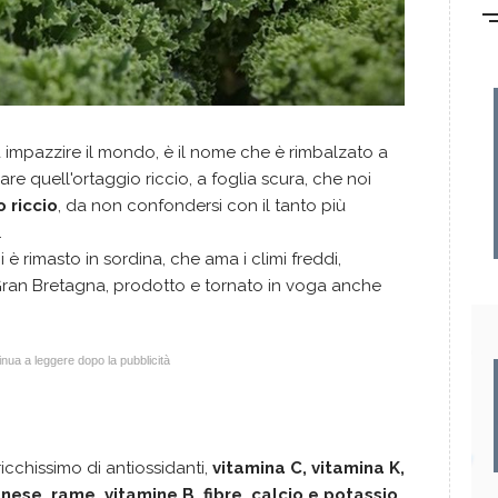
 impazzire il mondo, è il nome che è rimbalzato a
are quell'ortaggio riccio, a foglia scura, che noi
 riccio
, da non confondersi con il tanto più
.
 è rimasto in sordina, che ama i climi freddi,
Gran Bretagna, prodotto e tornato in voga anche
nua a leggere dopo la pubblicità
icchissimo di antiossidanti,
vitamina C, vitamina K,
nese, rame, vitamine B, fibre, calcio e potassio
.