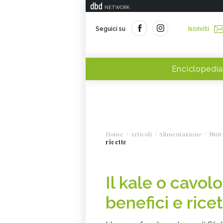
NETWORK
Seguici su
Iscriviti
Enciclopedia
Home
Articoli
Alimentazione
Nutr
ricette
Il kale o cavolo
benefici e rice