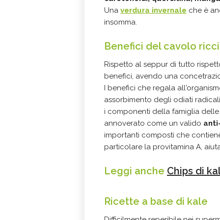
Una
verdura invernale
che è anc
insomma.
Benefici del cavolo ricc
Rispetto al seppur di tutto rispet
benefici, avendo una concetrazion
I benefici che regala all'organism
assorbimento degli odiati radicali
i componenti della famiglia dell
annoverato come un valido
anti
importanti composti che contiene. 
particolare la provitamina A, aiuta
Leggi anche
Chips di ka
Ricette a base di kale
Difficilmente reperibile nei superm