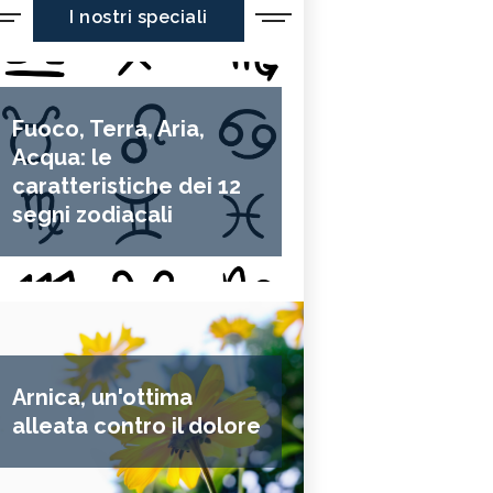
I nostri speciali
Fuoco, Terra, Aria,
Acqua: le
caratteristiche dei 12
segni zodiacali
Arnica, un'ottima
alleata contro il dolore