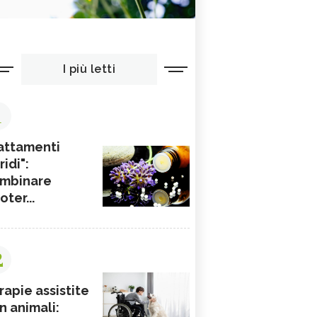
I più letti
1
attamenti
ridi":
mbinare
ioter...
2
rapie assistite
n animali: