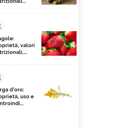
rizionali...
2
agole:
oprietà, valori
rizionali,...
3
rga d'oro:
oprietà, uso e
ntroindi...