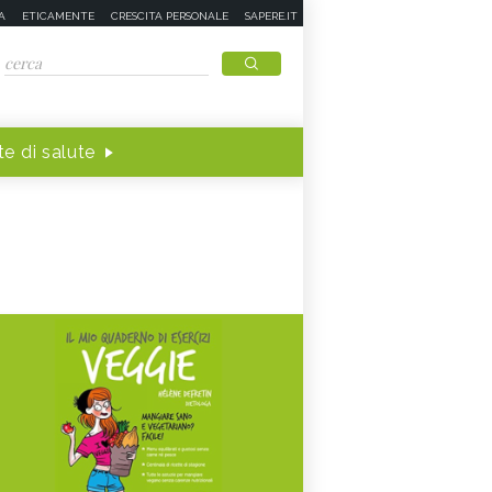
A
ETICAMENTE
CRESCITA PERSONALE
SAPERE.IT
e di salute