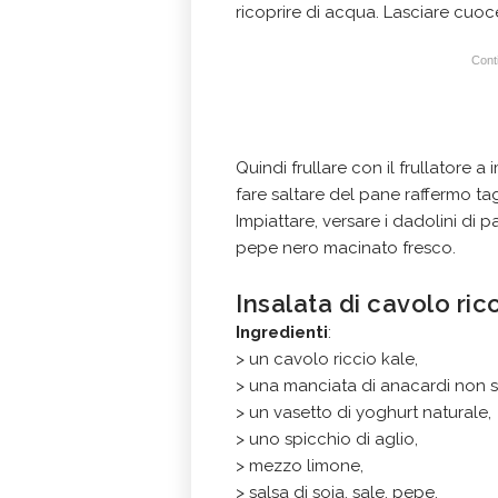
ricoprire di acqua. Lasciare cuoce
Conti
Quindi frullare con il frullatore 
fare saltare del pane raffermo tagli
Impiattare, versare i dadolini di
pepe nero macinato fresco.
Insalata di cavolo ric
Ingredienti
:
> un cavolo riccio kale,
> una manciata di anacardi non sa
> un vasetto di yoghurt naturale,
> uno spicchio di aglio,
> mezzo limone,
> salsa di soia, sale, pepe,