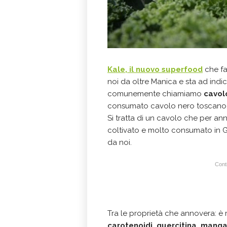
Kale, il nuovo superfood
che fa
noi da oltre Manica e sta ad indic
comunemente chiamiamo
cavolo
consumato cavolo nero toscano
Si tratta di un cavolo che per anni
coltivato e molto consumato in 
da noi.
Conti
Tra le proprietà che annovera: è r
carotenoidi, quercitina, manga