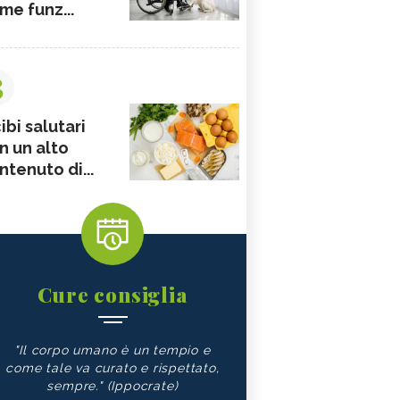
me funz...
3
ibi salutari
n un alto
ntenuto di...
Cure consiglia
"Il corpo umano è un tempio e
come tale va curato e rispettato,
sempre." (Ippocrate)