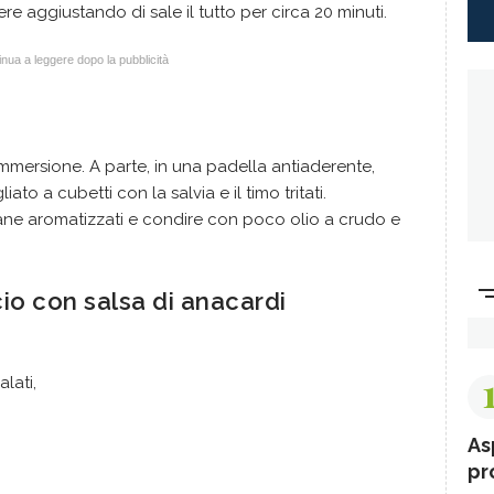
re aggiustando di sale il tutto per circa 20 minuti.
nua a leggere dopo la pubblicità
a immersione. A parte, in una padella antiaderente,
ato a cubetti con la salvia e il timo tritati.
 pane aromatizzati e condire con poco olio a crudo e
cio con salsa di anacardi
lati,
As
pr