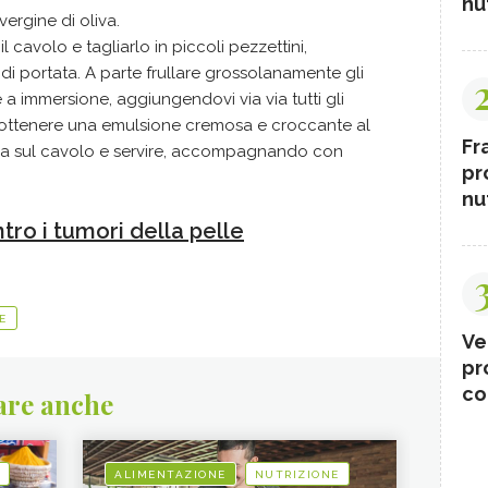
nut
vergine di oliva.
l cavolo e tagliarlo in piccoli pezzettini,
di portata. A parte frullare grossolanamente gli
e a immersione, aggiungendovi via via tutti gli
ad ottenere una emulsione cremosa e croccante al
Fr
sa sul cavolo e servire, accompagnando con
pr
nut
tro i tumori della pelle
E
Ve
pr
co
are anche
ALIMENTAZIONE
NUTRIZIONE