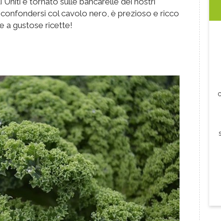
Uniti e tornato sulle bancarelle dei nostri
on confondersi col cavolo nero, è prezioso e ricco
e a gustose ricette!
c