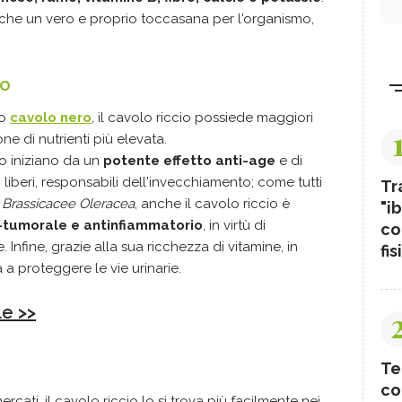
he un vero e proprio toccasana per l'organismo,
io
to
cavolo nero
, il cavolo riccio possiede maggiori
e di nutrienti più elevata.
o iniziano da un
potente effetto anti-age
e di
 liberi, responsabili dell'invecchiamento; come tutti
Tr
e
Brassicacee Oleracea
, anche il cavolo riccio è
"ib
-tumorale e antinfiammatorio
, in virtù di
co
Infine, grazie alla sua ricchezza di vitamine, in
fis
 a proteggere le vie urinarie.
le >>
Te
co
ercati, il cavolo riccio lo si trova più facilmente nei