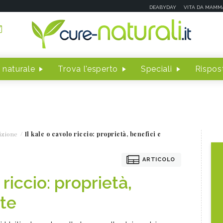
DEABYDAY
VITA DA MAMM
 naturale
Trova l'esperto
Speciali
Rispost
izione
Il kale o cavolo riccio: proprietà, benefici e
ARTICOLO
 riccio: proprietà,
tte