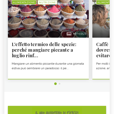
ALIMENTAZIONE
NUTRIZIONE
ALIMENTAZ
ARTICOLO
L'effetto termico delle spezie:
Caffè a
perché mangiare piccante a
dovresti
luglio rinf...
evitare i
Mangiare un alimento piccante durante una giornata
Per molti il c
estiva può sembrare un paradosso: il pe...
azione, ancor