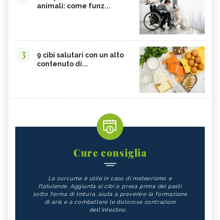
animali: come funz...
3
9 cibi salutari con un alto
contenuto di...
Cure consiglia
La curcuma è utile in caso di meteorismo e
flatulenze. Aggiunta ai cibi o presa prima dei pasti
sotto forma di tintura, aiuta a prevenire la formazione
di aria e a combattere le dolorose contrazioni
dell'intestino.