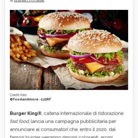
di
ELISABETTA PARISE
Credit foto
©foodandmore -123RF
Burger King®
, catena internazionale di ristorazione
fast food
, lancia una campagna pubblicitaria per
annunciare ai consumatori che, entro il 2020, dai
famosi burger verranno rimossi coloranti, aromi