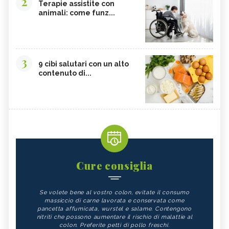
2
Terapie assistite con
animali: come funz...
3
9 cibi salutari con un alto
contenuto di...
Cure consiglia
Se volete bene al vostro colon, evitate il consumo
massiccio di carne lavorata e conservata come
pancetta affumicata, wurstel e salame. Contengono
nitriti che possono aumentare il rischio di malattie al
colon. Preferite petti di pollo freschi.