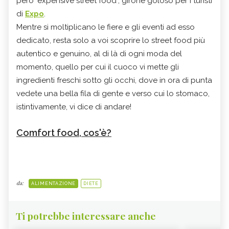
però "expensive street food", girone goloso per i turisti
di
Expo
.
Mentre si moltiplicano le fiere e gli eventi ad esso
dedicato, resta solo a voi scoprire lo street food più
autentico e genuino, al di là di ogni moda del
momento, quello per cui il cuoco vi mette gli
ingredienti freschi sotto gli occhi, dove in ora di punta
vedete una bella fila di gente e verso cui lo stomaco,
istintivamente, vi dice di andare!
Comfort food, cos'è?
da:
ALIMENTAZIONE
DIETE
Ti potrebbe interessare anche