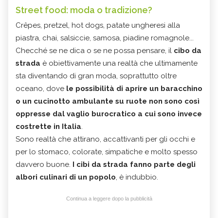
Street food: moda o tradizione?
Crêpes, pretzel, hot dogs, patate ungheresi alla
piastra, chai, salsiccie, samosa, piadine romagnole...
Checché se ne dica o se ne possa pensare, il
cibo da
strada
è obiettivamente una realtà che ultimamente
sta diventando di gran moda, soprattutto oltre
oceano, dove
le possibilità di aprire un baracchino
o un cucinotto ambulante su ruote non sono così
oppresse dal vaglio burocratico a cui sono invece
costrette in Italia
.
Sono realtà che attirano, accattivanti per gli occhi e
per lo stomaco, colorate, simpatiche e molto spesso
davvero buone.
I cibi da strada fanno parte degli
albori culinari di un popolo
, è indubbio.
Continua a leggere dopo la pubblicità