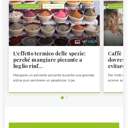
ALIMENTAZIONE
NUTRIZIONE
ALIMENTAZ
ARTICOLO
L'effetto termico delle spezie:
Caffè a
perché mangiare piccante a
dovresti
luglio rinf...
evitare i
Mangiare un alimento piccante durante una giornata
Per molti il c
estiva può sembrare un paradosso: il pe...
azione, ancor