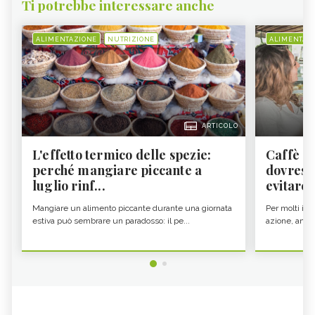
Ti potrebbe interessare anche
ALIMENTAZIONE
NUTRIZIONE
ALIMENTAZ
ARTICOLO
L'effetto termico delle spezie:
Caffè a
perché mangiare piccante a
dovresti
luglio rinf...
evitare i
Mangiare un alimento piccante durante una giornata
Per molti il c
estiva può sembrare un paradosso: il pe...
azione, ancor