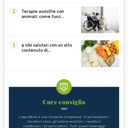
2
Terapie assistite con
animali: come funz...
3
9 cibi salutari con un alto
contenuto di...
Cure consiglia
L'equilibrio è una funzione complessa. Vi partecipano i
recettori visivi, gli esterorecettori, i recettori
vestibolari, i propriocettori. Tutti questi messaggi