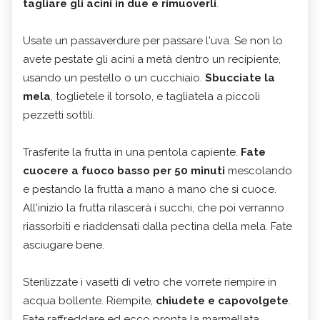
tagliare gli acini in due e rimuoverli
.
Usate un passaverdure per passare l'uva. Se non lo
avete pestate gli acini a metà dentro un recipiente,
usando un pestello o un cucchiaio.
Sbucciate la
mela
, toglietele il torsolo, e tagliatela a piccoli
pezzetti sottili.
Trasferite la frutta in una pentola capiente.
Fate
cuocere a fuoco basso per 50 minuti
mescolando
e pestando la frutta a mano a mano che si cuoce.
All'inizio la frutta rilascerà i succhi, che poi verranno
riassorbiti e riaddensati dalla pectina della mela. Fate
asciugare bene.
Sterilizzate i vasetti di vetro che vorrete riempire in
acqua bollente. Riempite,
chiudete e capovolgete
.
Fate raffreddare ed ecco pronta la marmellata.