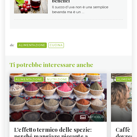
benefici
Il succo d'uva non è una semplice
bevanda ma è un ...
da:
ALIMENTAZIONE
CUCINA
Ti potrebbe interessare anche
ALIMENTAZIONE
NUTRIZIONE
ALIMENTAZ
ARTICOLO
L'effetto termico delle spezie:
Caffè a
perché mangiare piccante a
dovresti