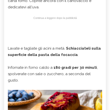
carta forno. Coprite ancora con il canovaccio e
dedicatevi all'uva.
Continua a leggere dopo la pubblicità
Lavate e tagliate gli acini a metà.
Schiacciateli sulla
superficie della pasta della focaccia
.
Infornate in forno caldo a
180 gradi per 30 minuti
,
spolverate con sale o zucchero, a seconda del
gusto.