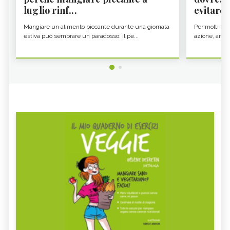
luglio rinf...
evitare i
Mangiare un alimento piccante durante una giornata
Per molti il c
estiva può sembrare un paradosso: il pe...
azione, ancor