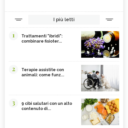
I più letti
1
Trattamenti "ibridi":
combinare fisioter...
2
Terapie assistite con
animali: come funz...
3
9 cibi salutari con un alto
contenuto di...