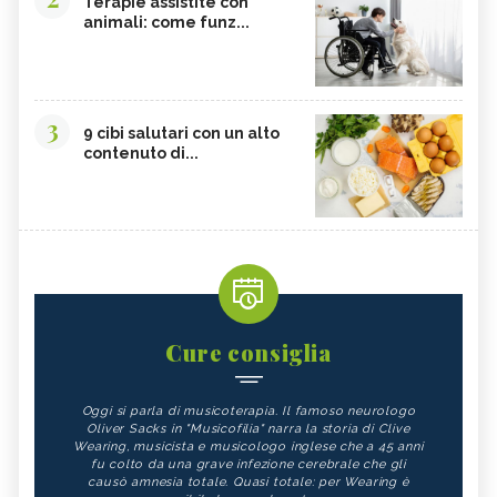
Terapie assistite con
animali: come funz...
3
9 cibi salutari con un alto
contenuto di...
Cure consiglia
Oggi si parla di musicoterapia. Il famoso neurologo
Oliver Sacks in "Musicofilia" narra la storia di Clive
Wearing, musicista e musicologo inglese che a 45 anni
fu colto da una grave infezione cerebrale che gli
causò amnesia totale. Quasi totale: per Wearing è