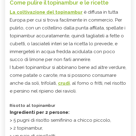
Come pulire il topinambur e le ricette
La coltivazione del topinambur
è diffusa in tutta
Europa per cui si trova facilmente in commercio. Per
pulirlo, con un coltellino dalla punta affilata, spellate i
topinambur accuratamente, quindi tagliateli a fette o
cubetti, o lasciateli interi se la ricetta lo prevede, e
immergeteli in acqua fredda acidulata con poco
succo di limone per non farli annerire.
I tuberi topinambur si abbinano bene ad altre verdure,
come patate o carote, ma si possono consumare
anche da soli, trifolati,
crudi
, al forno o fritti, nel risotto
e persino nel ripieno dei ravioli.
Risotto al topinambur
Ingredienti per 2 persone:
> 5 pugni di risotto semifinino a chicco piccolo,
> 2 topinambur,
> un paio di cipollotti,