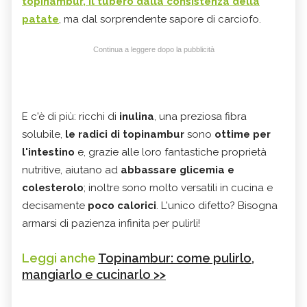
topinambur, il tubero dalla consistenza della
patate
, ma dal sorprendente sapore di carciofo.
Continua a leggere dopo la pubblicità
E c'è di più: ricchi di
inulina
, una preziosa fibra
solubile,
le radici di topinambur
sono
ottime per
l'intestino
e, grazie alle loro fantastiche proprietà
nutritive, aiutano ad
abbassare glicemia e
colesterolo
; inoltre sono molto versatili in cucina e
decisamente
poco caloric
i
. L'unico difetto? Bisogna
armarsi di pazienza infinita per pulirli!
Leggi anche
Topinambur: come pulirlo,
mangiarlo e cucinarlo >>