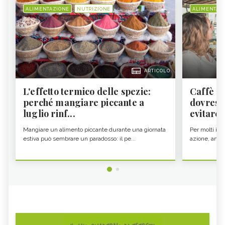
ALIMENTAZIONE
NUTRIZIONE
ALIMENTAZ
ARTICOLO
L'effetto termico delle spezie:
Caffè a
perché mangiare piccante a
dovresti
luglio rinf...
evitare i
Mangiare un alimento piccante durante una giornata
Per molti il c
estiva può sembrare un paradosso: il pe...
azione, ancor