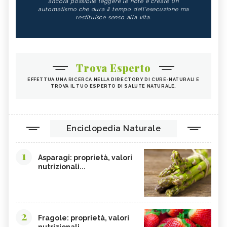
ancora possibile leggere le note e creare un
automatismo che dura il tempo dell'esecuzione ma
restituisce senso alla vita.
Trova Esperto
EFFETTUA UNA RICERCA NELLA DIRECTORY DI CURE-NATURALI E
TROVA IL TUO ESPERTO DI SALUTE NATURALE.
Enciclopedia Naturale
1
Asparagi: proprietà, valori
nutrizionali...
2
Fragole: proprietà, valori
nutrizionali,...