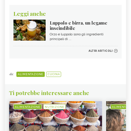
Leggi anche
Luppolo e birra, un legame
inscindibile
Orzo e luppolo sono gli ingredienti
principali di ...
ALTRI ARTICOLI
da:
ALIMENTAZIONE
CUCINA
Ti potrebbe interessare anche
ALIMENTAZIONE
NUTRIZIONE
ALIMENTAZ