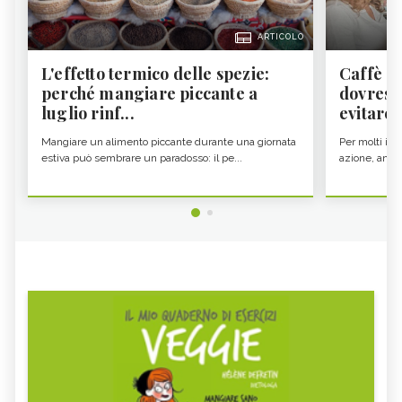
ARTICOLO
L'effetto termico delle spezie:
Caffè a
perché mangiare piccante a
dovresti
luglio rinf...
evitare i
Mangiare un alimento piccante durante una giornata
Per molti il c
estiva può sembrare un paradosso: il pe...
azione, ancor