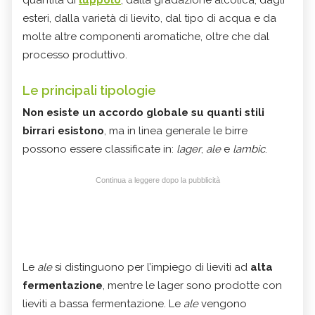
quantità di
luppolo
, dalla gradazione alcolica, dagli
esteri, dalla varietà di lievito, dal tipo di acqua e da
molte altre componenti aromatiche, oltre che dal
processo produttivo.
Le principali tipologie
Non esiste un accordo globale su quanti stili
birrari esistono
, ma in linea generale le birre
possono essere classificate in:
lager
,
ale
e
lambic
.
Continua a leggere dopo la pubblicità
Le
ale
si distinguono per l’impiego di lieviti ad
alta
fermentazione
, mentre le lager sono prodotte con
lieviti a bassa fermentazione. Le
ale
vengono