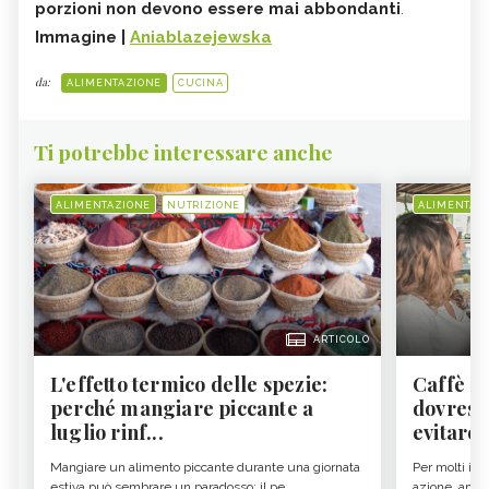
porzioni non devono essere mai abbondanti
.
Immagine |
Aniablazejewska
da:
ALIMENTAZIONE
CUCINA
Ti potrebbe interessare anche
ALIMENTAZIONE
NUTRIZIONE
ALIMENTAZ
ARTICOLO
L'effetto termico delle spezie:
Caffè a
perché mangiare piccante a
dovresti
luglio rinf...
evitare i
Mangiare un alimento piccante durante una giornata
Per molti il c
estiva può sembrare un paradosso: il pe...
azione, ancor