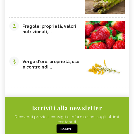
2
Fragole: proprietà, valori
nutrizionali,...
3
Verga d'oro: proprietà, uso
e controindi...
Iscriviti alla newsletter
Riceverai preziosi consigli e informazioni sugli ultimi
contenuti
ISCRIVITI