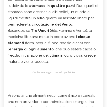
suddivide lo
stomaco in quattro parti
. Due quarti di
stomaco sono destinati ai cibi solidi, un quarto ai
liquidi mentre un altro quarto va lasciato libero per
permettere la
circolazione del Vento
.
Basandosi su
Tre Umori
(Bile, Flemma e Vento), la
medicina tibetana mette in correlazione i
cinque
elementi
(terra, acqua, fuoco, spazio e aria) con
l’
energia di ogni alimento
, che può essere calda o
fredda, in variazione del
clima
in cui si trova, cresce,
matura e viene raccolta.
Continua a leggere dopo la pubblicità
Vi sono anche alimenti neutri come il riso e i cereali,
che non prevedono controindicazioni energetiche,