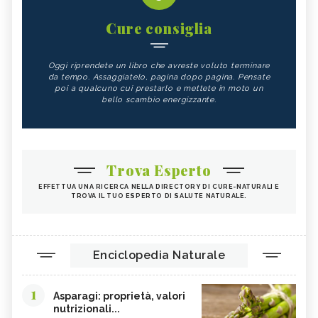
Cure consiglia
Oggi riprendete un libro che avreste voluto terminare
da tempo. Assaggiatelo, pagina dopo pagina. Pensate
poi a qualcuno cui prestarlo e mettete in moto un
bello scambio energizzante.
Trova Esperto
EFFETTUA UNA RICERCA NELLA DIRECTORY DI CURE-NATURALI E
TROVA IL TUO ESPERTO DI SALUTE NATURALE.
Enciclopedia Naturale
1
Asparagi: proprietà, valori
nutrizionali...