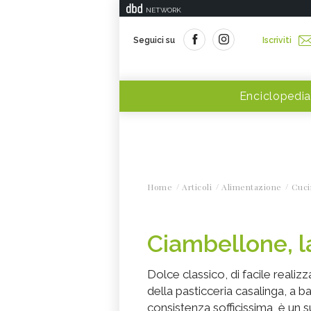
NETWORK
Seguici su
Iscriviti
Enciclopedia
Home
Articoli
Alimentazione
Cuci
Ciambellone, la
Dolce classico, di facile reali
della pasticceria casalinga, a ba
consistenza sofficissima, è un