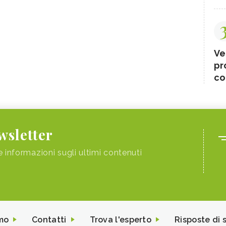
Ve
pr
co
ewsletter
e informazioni sugli ultimi contenuti
mo
Contatti
Trova l'esperto
Risposte di 