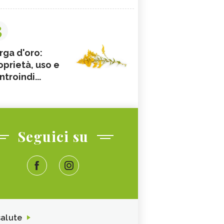
3
rga d'oro:
oprietà, uso e
ntroindi...
Seguici su
salute