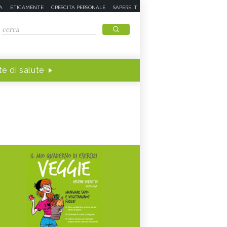
A
ETICAMENTE
CRESCITA PERSONALE
SAPERE.IT
e di salute