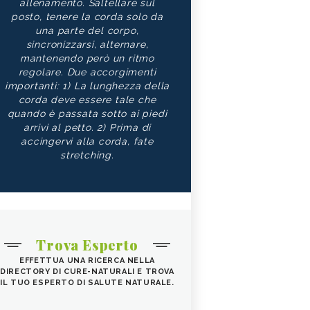
allenamento. Saltellare sul
posto, tenere la corda solo da
una parte del corpo,
sincronizzarsi, alternare,
mantenendo però un ritmo
regolare. Due accorgimenti
importanti: 1) La lunghezza della
corda deve essere tale che
quando è passata sotto ai piedi
arrivi al petto. 2) Prima di
accingervi alla corda, fate
stretching.
Trova Esperto
EFFETTUA UNA RICERCA NELLA
DIRECTORY DI CURE-NATURALI E TROVA
IL TUO ESPERTO DI SALUTE NATURALE.