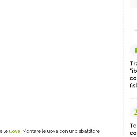
Tr
"ib
co
fis
Te
e le
uova
. Montare le uova con uno sbattitore
co