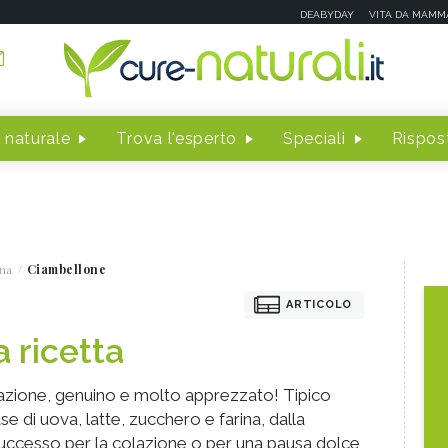
DEABYDAY
VITA DA MAMM
 naturale
Trova l'esperto
Speciali
Rispost
na
Ciambellone
ARTICOLO
 ricetta
zzazione, genuino e molto apprezzato! Tipico
se di uova, latte, zucchero e farina, dalla
 successo per la colazione o per una pausa dolce