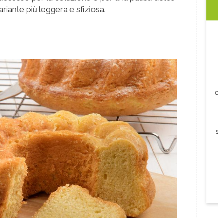
riante più leggera e sfiziosa.
c