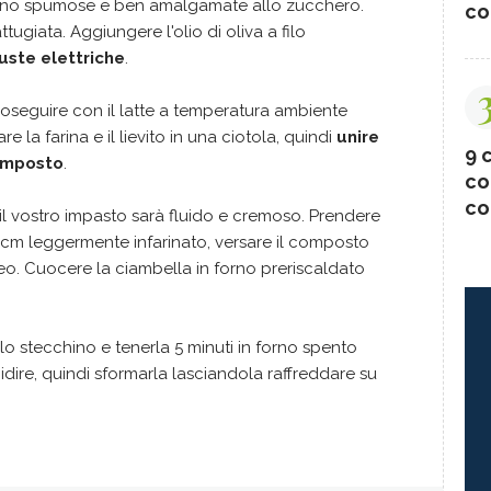
eranno spumose e ben amalgamate allo zucchero.
co
ttugiata. Aggiungere l'olio di oliva a filo
ruste elettriche
.
proseguire con il latte a temperatura ambiente
e la farina e il lievito in una ciotola, quindi
unire
9 c
composto
.
co
co
 il vostro impasto sarà fluido e cremoso. Prendere
cm leggermente infarinato, versare il composto
. Cuocere la ciambella in forno preriscaldato
lo stecchino e tenerla 5 minuti in forno spento
epidire, quindi sformarla lasciandola raffreddare su