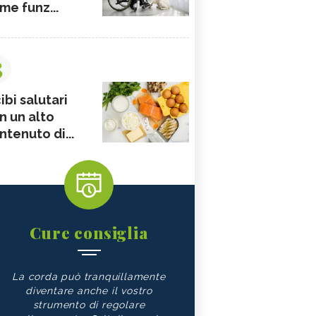
me funz...
3
ibi salutari
n un alto
ntenuto di...
Cure consiglia
La corda può tranquillamente
diventare anche il vostro
strumento di regolare