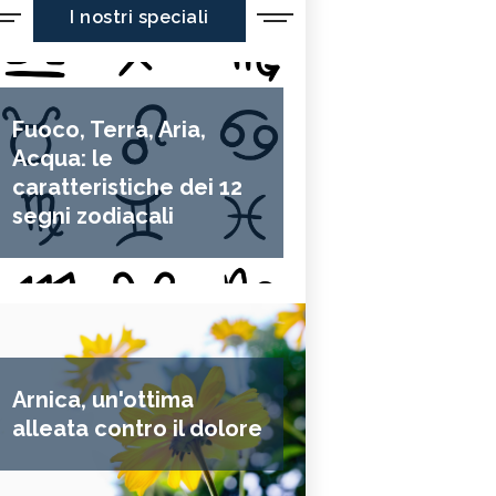
I nostri speciali
Fuoco, Terra, Aria,
Acqua: le
caratteristiche dei 12
segni zodiacali
Arnica, un'ottima
alleata contro il dolore