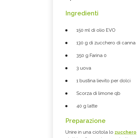
Ingredienti
150 ml di olio EVO
130 g di zucchero di canna
350 g Farina 0
3 uova
1 bustina lievito per dolci
Scorza di limone qb
40 g latte
Preparazione
Unire in una ciotola lo
zucchero