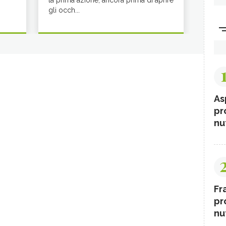
la prima azione, ancora prima di aprire
gli occh...
As
pr
nut
Fr
pr
nut