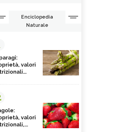
Enciclopedia
Naturale
1
paragi:
oprietà, valori
rizionali...
2
agole:
oprietà, valori
rizionali,...