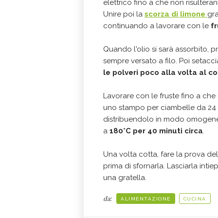
elettrico fino a che non risult
Unire poi la
scorza di limone
gra
continuando a lavorare con le
f
Quando l'olio si sarà assorbito, 
sempre versato a filo. Poi setacciar
le polveri poco alla volta al 
Lavorare con le fruste fino a che
uno stampo per ciambelle da 24 
distribuendolo in modo omogeneo
a
180°C per 40 minuti circa
.
Una volta cotta, fare la prova del
prima di sfornarla. Lasciarla inti
una gratella.
da:
ALIMENTAZIONE
CUCINA