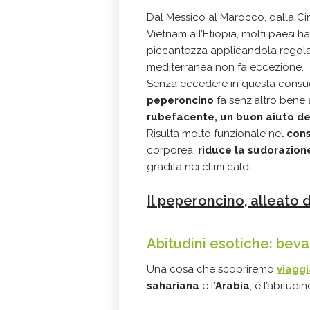
Dal Messico al Marocco, dalla Ci
Vietnam all’Etiopia, molti paesi h
piccantezza applicandola regolar
mediterranea non fa eccezione.
Senza eccedere in questa consuet
peperoncino
fa senz'altro bene 
rubefacente, un buon aiuto de
Risulta molto funzionale nel
cons
corporea,
riduce la sudorazion
gradita nei climi caldi.
Il peperoncino, alleato 
Abitudini esotiche: beva
Una cosa che scopriremo
viaggi
sahariana
e l’
Arabia
, è l’abitudi