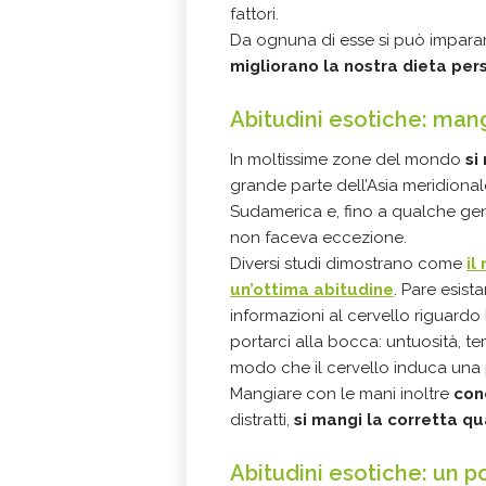
fattori.
Da ognuna di esse si può impara
migliorano la nostra dieta per
Abitudini esotiche: man
In moltissime zone del mondo
si
grande parte dell’Asia meridionale,
Sudamerica e, fino a qualche ge
non faceva eccezione.
Diversi studi dimostrano come
il
un’ottima abitudine
. Pare esist
informazioni al cervello riguardo
portarci alla bocca: untuosità, tem
modo che il cervello induca una p
Mangiare con le mani inoltre
con
distratti,
si mangi la corretta qu
Abitudini esotiche: un po