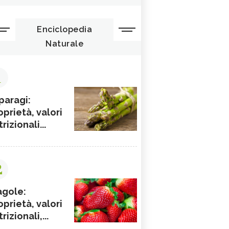
Enciclopedia
Naturale
1
paragi:
oprietà, valori
rizionali...
2
agole:
oprietà, valori
rizionali,...