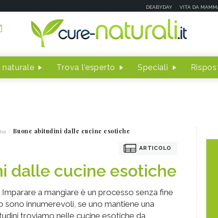
DEABYDAY
VITA DA MAMM
 naturale
Trova l'esperto
Speciali
Rispost
na
Buone abitudini dalle cucine esotiche
ARTICOLO
i dalle cucine esotiche
e. Imparare a mangiare è un processo senza fine
to sono innumerevoli, se uno mantiene una
itudini troviamo nelle cucine esotiche da