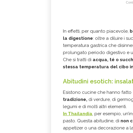
Conti
In effetti, per quanto piacevole,
b
la digestione
: oltre a diluire i 
temperatura gastrica che disinne
prolungato periodo digestivo e 
Che si tratti di
acqua, té o succhi
stessa temperatura del cibo i
Abitudini esotich: insala
Esistono cucine che hanno fatto 
tradizione,
di verdure, di germogli
legumi e di molti altri elementi.
In Thailandia
, per esempio, un’i
pasto. Questa abitudine, di
non c
appetizer o una decorazione a lato