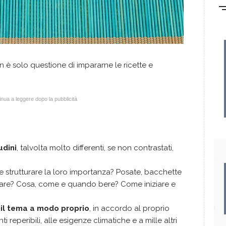
 è solo questione di impararne le ricette e
nua a leggere dopo la pubblicità
udini
, talvolta molto differenti, se non contrastati,
e strutturare la loro importanza? Posate, bacchette
sare? Cosa, come e quando bere? Come iniziare e
a il tema a modo proprio
, in accordo al proprio
i reperibili, alle esigenze climatiche e a mille altri