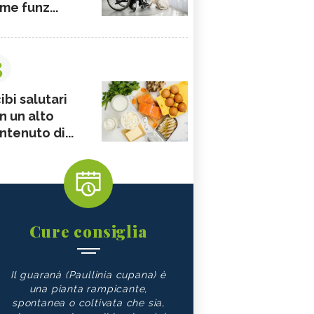
me funz...
3
ibi salutari
n un alto
ntenuto di...
Cure consiglia
Il guaranà (Paullinia cupana) è
una pianta rampicante,
spontanea o coltivata che sia,