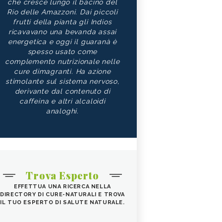
che cresce lungo il bacino del
Rio delle Amazzoni. Dai piccoli
frutti della pianta gli Indios
ricavavano una bevanda assai
energetica e oggi il guaranà è
spesso usato come
complemento nutrizionale nelle
cure dimagranti. Ha azione
stimolante sul sistema nervoso,
derivante dal contenuto di
caffeina e altri alcaloidi
analoghi.
Trova Esperto
EFFETTUA UNA RICERCA NELLA
DIRECTORY DI CURE-NATURALI E TROVA
IL TUO ESPERTO DI SALUTE NATURALE.