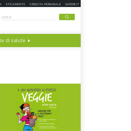
A
ETICAMENTE
CRESCITA PERSONALE
SAPERE.IT
e di salute