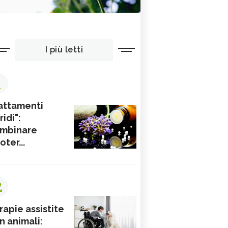
I più letti
1
attamenti
ridi":
mbinare
ioter...
2
rapie assistite
n animali: