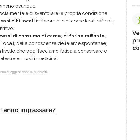
nomeno ovunque.
socialmente e di sventolare la propria condizione
sani cibi locali
in favore di cibi considerati raffinati,
ritivo.
Ve
cessi di consumo di carne, di farine raffinate
,
pr
i locali, della conoscenza delle erbe spontanee,
co
livello che oggi facciamo fatica a conservare e
lestre e i nostri medicinali.
nua a leggere dopo la pubblicità
e fanno ingrassare?