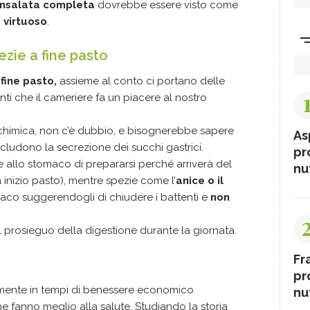
 insalata completa
dovrebbe essere visto come
virtuoso
.
ezie a fine pasto
 fine pasto,
assieme al conto ci portano delle
i che il cameriere fa un piacere al nostro
chimica, non c’è dubbio, e bisognerebbe sapere
As
cludono la secrezione dei succhi gastrici.
pr
ce allo stomaco di prepararsi perché arriverà del
nut
a inizio pasto), mentre spezie come l’
anice o il
aco suggerendogli di chiudere i battenti e
non
il prosieguo della digestione durante la giornata.
Fr
pr
mente in tempi di benessere economico
nut
he fanno meglio alla salute. Studiando la storia