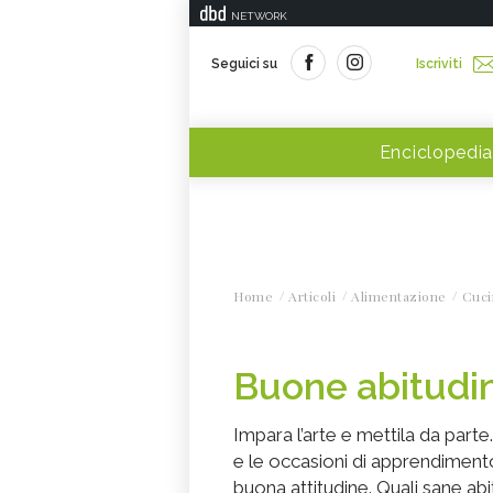
NETWORK
Seguici su
Iscriviti
Enciclopedia
Home
Articoli
Alimentazione
Cuci
Buone abitudin
Impara l’arte e mettila da part
e le occasioni di apprendimen
buona attitudine. Quali sane ab