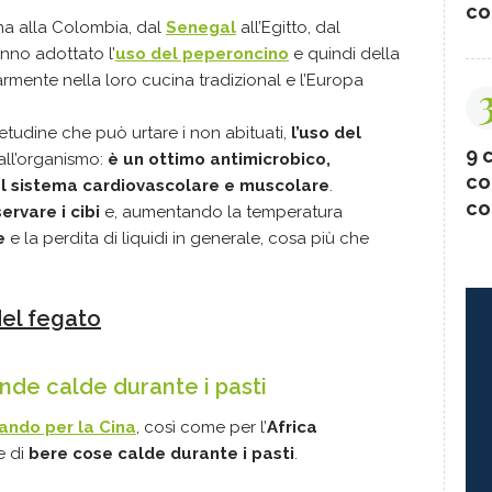
co
na alla Colombia, dal
Senegal
all’Egitto, dal
anno adottato l’
uso del peperoncino
e quindi della
mente nella loro cucina tradizional e l’Europa
udine che può urtare i non abituati,
l’uso del
9 c
all’organismo:
è un ottimo antimicrobico,
co
l sistema cardiovascolare e muscolare
.
co
ervare i cibi
e, aumentando la temperatura
e
e la perdita di liquidi in generale, cosa più che
del fegato
nde calde durante i pasti
ando per la Cina
, così come per l’
Africa
ne di
bere cose calde durante i pasti
.