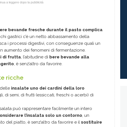
nua a leggere dopo la pubblicità
ere bevande fresche durante il pasto complica
succhi gastrici c’è un netto abbassamento della
sca i processi digestivi, con conseguenze quali un
un aumento dei fenomeni di fermentazione.
 di frutta
, l’abitudine di
bere bevande alla
ngerito
, è senz’altro da favorire.
te ricche
delle
insalate uno dei cardini della loro
, di semi, di frutti (essiccati, freschi o acerbi) di
nsalata può rappresentare facilmente un intero
onsiderare l’insalata solo un contorno
, un
 del piatto, è senz’altro da favorire e il
sostituire