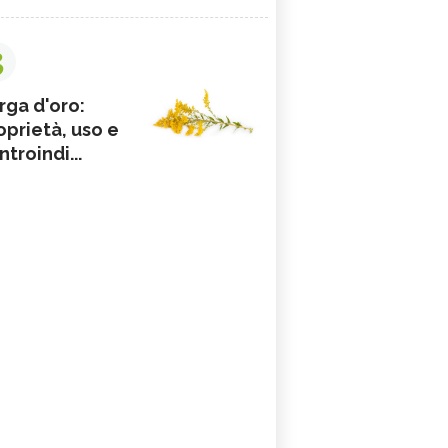
3
rga d'oro:
oprietà, uso e
ntroindi...