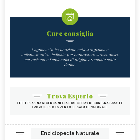
Cure consiglia
L'agnocasto ha un’azione antiestrogenica e
antispasmodica, indicata per contrastare stress, ansia,
nervosismo e l'emicrania di origine ormonale nelle
donne.
Trova Esperto
EFFETTUA UNA RICERCA NELLA DIRECTORY DI CURE-NATURALI E
TROVA IL TUO ESPERTO DI SALUTE NATURALE.
Enciclopedia Naturale