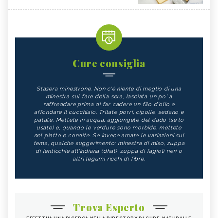
Cure consiglia
Stasera minestrone. Non c'è niente di meglio di una
minestra sul fare della sera, lasciata un po' a
raffreddare prima di far cadere un filo d'olio e
affondare il cucchiaio. Tritate porri, cipolle, sedano e
patate. Mettete in acqua, aggiungete del dado (se lo
usate) e, quando le verdure sono morbide, mettete
nel piatto e condite. Se invece amate le variazioni sul
tema, qualche suggerimento: minestra di miso, zuppa
di lenticchie all'indiana (dhal), zuppa di fagioli neri o
altri legumi ricchi di fibre.
Trova Esperto