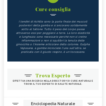
Cure consiglia
I tendini di Achille sono la parte finale dei muscoli
posteriori della gamba e si ancorano solidamente
sotto al tallone. Tutto il peso del corpo passa
attraverso essi per poggiarsi a terra. La loro elasticità
e lunghezza sono necessarie perché non si creino
infiammazioni o non si squilibri la tenuta delle
ginocchia o l'insieme articolare della colonna. Gulpha
Vajrasana, a gambe incrociate l'una sull'altra, se
praticata con il giusto respiro, è un toccasana.
Trova Esperto
EFFETTUA UNA RICERCA NELLA DIRECTORY DI CURE-NATURALI E
TROVA IL TUO ESPERTO DI SALUTE NATURALE.
Enciclopedia Naturale