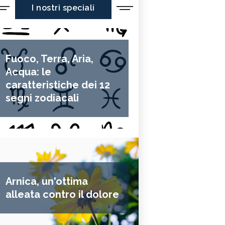
I nostri speciali
Fuoco, Terra, Aria,
Acqua: le
caratteristiche dei 12
segni zodiacali
Arnica, un'ottima
alleata contro il dolore