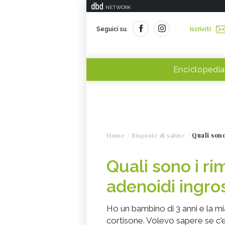
NETWORK
Seguici su
Iscriviti
Enciclopedia
Home
Risposte di salute
Quali sono
Quali sono i ri
adenoidi ingro
Ho un bambino di 3 anni e la mi
cortisone. Volevo sapere se c'e