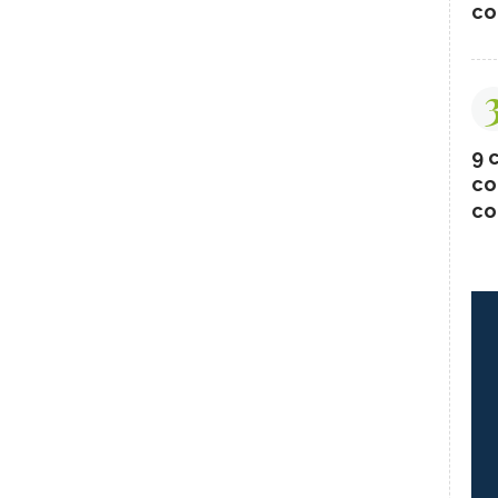
co
9 c
co
co