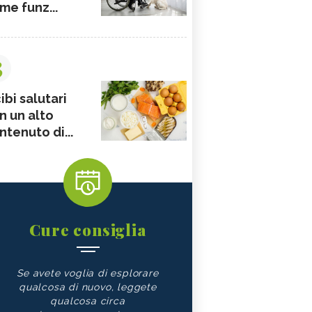
me funz...
3
ibi salutari
n un alto
ntenuto di...
Cure consiglia
Se avete voglia di esplorare
qualcosa di nuovo, leggete
qualcosa circa