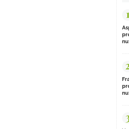
As
pr
nut
Fr
pr
nut