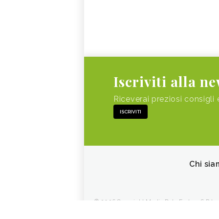
Iscriviti alla n
Riceverai preziosi consigli 
ISCRIVITI
Chi sia
© 2026 Copyright Media Data Factory S.R.L. - 