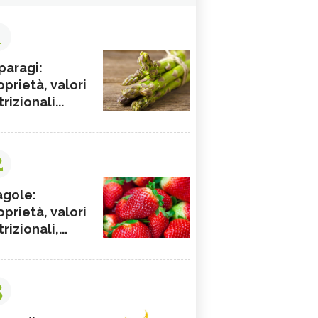
1
paragi:
oprietà, valori
rizionali...
2
agole:
oprietà, valori
rizionali,...
3