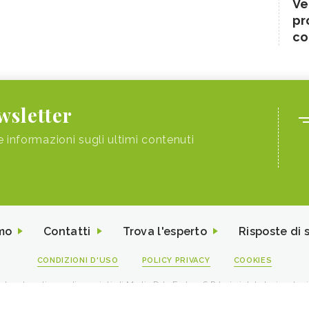
Ve
pr
co
ewsletter
e informazioni sugli ultimi contenuti
mo
Contatti
Trova l'esperto
Risposte di 
CONDIZIONI D'USO
POLICY PRIVACY
COOKIES
I contenuti sono di proprietà di Media Data Factory S.R.L, è vietata la riproduz
viale Sarca 226 Milano 20126 - PI/CF 09595010969