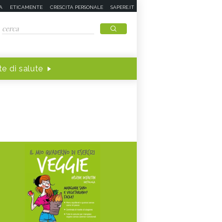
A
ETICAMENTE
CRESCITA PERSONALE
SAPERE.IT
e di salute