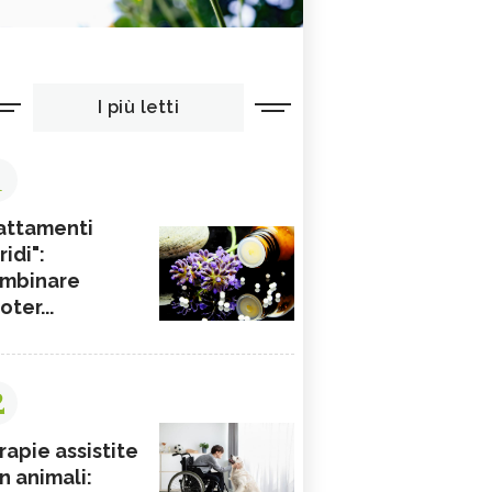
I più letti
1
attamenti
ridi":
mbinare
ioter...
2
rapie assistite
n animali: