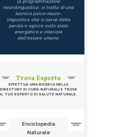
la programmazione
neurolinguistica; si tratta di una
tecnica psico-neuro-
linguistica che si serve della
parola e agisce sullo stato
energetico e interiore
dell'essere umano.
Trova Esperto
EFFETTUA UNA RICERCA NELLA
DIRECTORY DI CURE-NATURALI E TROVA
IL TUO ESPERTO DI SALUTE NATURALE.
Enciclopedia
Naturale