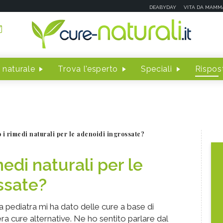
DEABYDAY
VITA DA MAMM
 naturale
Trova l'esperto
Speciali
Rispost
 i rimedi naturali per le adenoidi ingrossate?
medi naturali per le
ssate?
a pediatra mi ha dato delle cure a base di
ra cure alternative. Ne ho sentito parlare dal