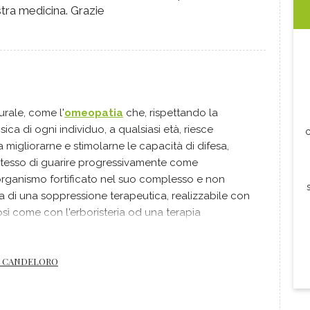
tra medicina. Grazie
urale, come l'
omeopatia
che, rispettando la
ica di ogni individuo, a qualsiasi età, riesce
c
migliorarne e stimolarne le capacità di difesa,
tesso di guarire progressivamente come
organismo fortificato nel suo complesso e non
i una soppressione terapeutica, realizzabile con
sì come con l'erboristeria od una terapia
ta, che finiscono per indebolire l'organismo e ne
 recidive.
O CANDELORO