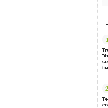
Tr
"ib
co
fis
Te
co