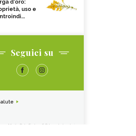
rga d'oro:
oprietà, uso e
ntroindi...
Seguici su
salute
ione. Media Data Factory S.R.L. sede legale in