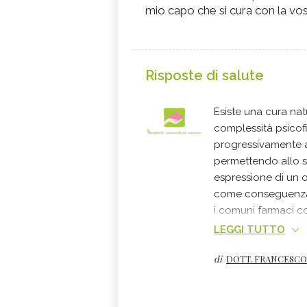
mio capo che si cura con la vos
Risposte di salute
Esiste una cura nat
complessità psicofis
progressivamente a 
permettendo allo s
espressione di un 
come conseguenza d
i comuni farmaci co
omeopatica mal fat
LEGGI TUTTO
favoriscono così le
di
DOTT. FRANCESC