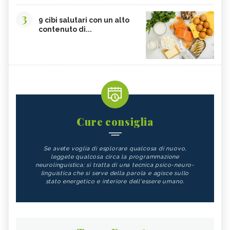
3
9 cibi salutari con un alto
contenuto di...
Cure consiglia
Se avete voglia di esplorare qualcosa di nuovo,
leggete qualcosa circa la programmazione
neurolinguistica; si tratta di una tecnica psico-neuro-
linguistica che si serve della parola e agisce sullo
stato energetico e interiore dell'essere umano.