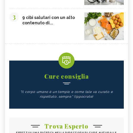
3
9 cibi salutari con un alto
contenuto di...
Cure consiglia
"Il corpo umano è un tempio e come tale va curato e
rispettato, sempre." (Ippocrate)
Trova Esperto
EFFETTUA UNA RICERCA NELLA DIRECTORY DI CURE-NATURALI E