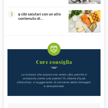
3
9 cibi salutari con un alto
contenuto di...
Cure consiglia
La lumaca che sopravvive senza cibo perché si
comporta come una pianta? Si chiama Elysia
chlorotica; vi suggeriamo di cercarne delle immagini,
è sensazionale.