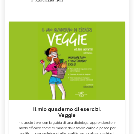
di
D.SSA ELENA TIGLI
particolar modo del primo e del
secondo
Chakra
. Sto pensando ad un uso
combinato di Australian Bush Flower
Essences e sedute di
Reiki
, che ti aiutino a
trovare il tuo equilibrio e la tua
consapevolezza di donna e futura madre.
Ti faccio mille auguri, di cuore!
Il mio quaderno di esercizi.
Veggie
In questo libro, con la guida di una dietologa, apprenderete in
modo efficace come eliminare dalla tavola carne e pesce per
sostituirli con proteine di alta qualità, senza alcun rischio di