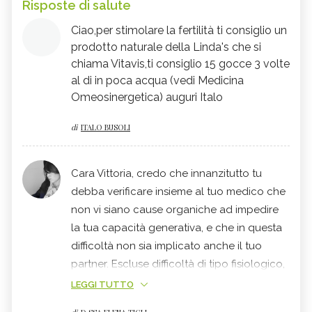
Risposte di salute
Ciao,per stimolare la fertilità ti consiglio un
prodotto naturale della Linda's che si
chiama Vitavis,ti consiglio 15 gocce 3 volte
al di in poca acqua (vedi Medicina
Omeosinergetica) auguri Italo
di
ITALO BUSOLI
Cara Vittoria, credo che innanzitutto tu
debba verificare insieme al tuo medico che
non vi siano cause organiche ad impedire
la tua capacità generativa, e che in questa
difficoltà non sia implicato anche il tuo
partner. Escluse difficoltà di tipo fisiologico,
è possibile fare un lavoro sulle emozioni
LEGGI TUTTO
negative e sui blocchi energetici a livello in