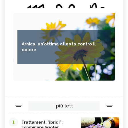
Arnica, un'ottima alleata contro il
dolore
I più letti
1
Trattamenti "ibridi":
combinare fisioter...