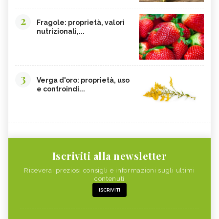
2
Fragole: proprietà, valori
nutrizionali,...
3
Verga d'oro: proprietà, uso
e controindi...
Iscriviti alla newsletter
Riceverai preziosi consigli e informazioni sugli ultimi
contenuti
ISCRIVITI