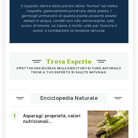
Il luppolo deriva dalla parola latina "humus" ed indica
l'aspetto generalmente prostrato della pianta. I
germogli primaverili di questa pianta possono essere
lessati in acqua, conditi con olio extravergine, sale,
succo di limone. La tisana è molto utile per favorire il
sonno e combattere la tensione nervosa.
Trova Esperto
EFFETTUA UNA RICERCA NELLA DIRECTORY DI CURE-NATURALI E
TROVA IL TUO ESPERTO DI SALUTE NATURALE.
Enciclopedia Naturale
1
Asparagi: proprietà, valori
nutrizionali...