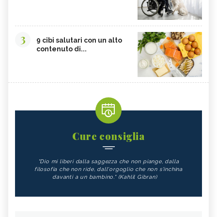
3
9 cibi salutari con un alto
contenuto di...
Cure consiglia
"Dio mi liberi dalla saggezza che non piange, dalla
filosofia che non ride, dall'orgoglio che non s'inchina
davanti a un bambino." (Kahlil Gibran)