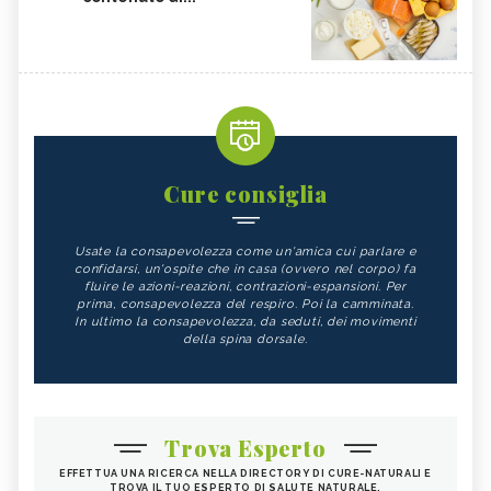
Cure consiglia
Usate la consapevolezza come un'amica cui parlare e
confidarsi, un'ospite che in casa (ovvero nel corpo) fa
fluire le azioni-reazioni, contrazioni-espansioni. Per
prima, consapevolezza del respiro. Poi la camminata.
In ultimo la consapevolezza, da seduti, dei movimenti
della spina dorsale.
Trova Esperto
EFFETTUA UNA RICERCA NELLA DIRECTORY DI CURE-NATURALI E
TROVA IL TUO ESPERTO DI SALUTE NATURALE.