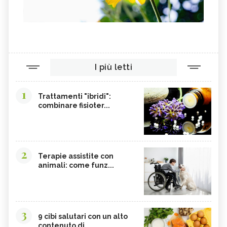
I più letti
1
Trattamenti "ibridi":
combinare fisioter...
2
Terapie assistite con
animali: come funz...
3
9 cibi salutari con un alto
contenuto di...