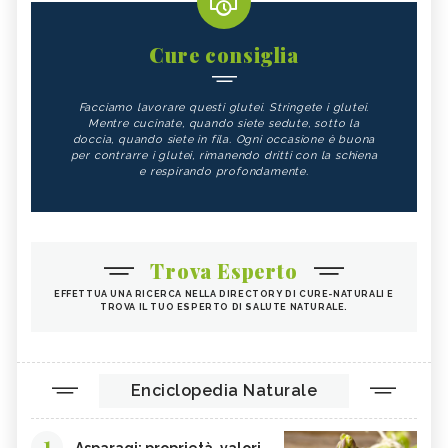
Cure consiglia
Facciamo lavorare questi glutei. Stringete i glutei.
Mentre cucinate, quando siete sedute, sotto la
doccia, quando siete in fila. Ogni occasione è buona
per contrarre i glutei, rimanendo dritti con la schiena
e respirando profondamente.
Trova Esperto
EFFETTUA UNA RICERCA NELLA DIRECTORY DI CURE-NATURALI E
TROVA IL TUO ESPERTO DI SALUTE NATURALE.
Enciclopedia Naturale
1
Asparagi: proprietà, valori