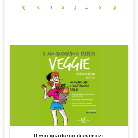
1
2
3
4
Il mio quaderno di esercizi.