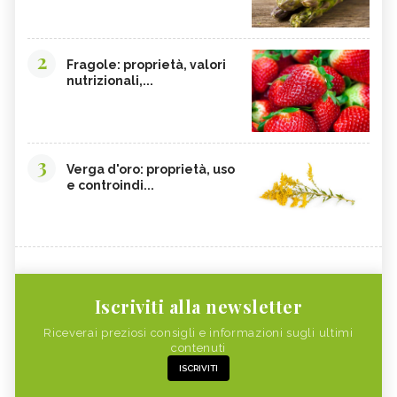
2
Fragole: proprietà, valori
nutrizionali,...
3
Verga d'oro: proprietà, uso
e controindi...
Iscriviti alla newsletter
Riceverai preziosi consigli e informazioni sugli ultimi
contenuti
ISCRIVITI