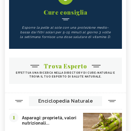
Cure consiglia
Esporre la pelle al sole con una protezione medio-
bassa dai filtri solari per 5-15 minuti al giorno 3 volte
la settimana fornisce una dose salutare di vitamina D.
Trova Esperto
EFFETTUA UNA RICERCA NELLA DIRECTORY DI CURE-NATURALI E
TROVA IL TUO ESPERTO DI SALUTE NATURALE.
Enciclopedia Naturale
1
Asparagi: proprietà, valori
nutrizionali...