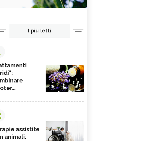
I più letti
1
attamenti
ridi":
mbinare
ioter...
2
rapie assistite
n animali: