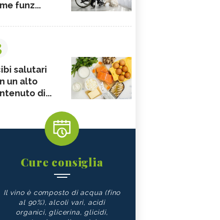
me funz...
3
ibi salutari
n un alto
ntenuto di...
Cure consiglia
Il vino è composto di acqua (fino
al 90%), alcoli vari, acidi
organici, glicerina, glicidi,