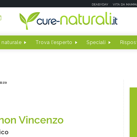
DEABYDAY
VITA DA MAMM
 naturale
Trova l'esperto
Speciali
Rispost
enzo
non Vincenzo
ico