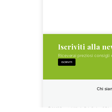
Iscriviti alla n
Riceverai preziosi consigli 
ISCRIVITI
Chi sia
© 2026 Copyright Media Data Factory S.R.L. - 