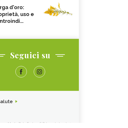
rga d'oro:
oprietà, uso e
ntroindi...
Seguici su
salute
ione. Media Data Factory S.R.L. sede legale in