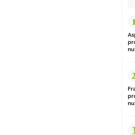
As
pr
nut
Fr
pr
nut