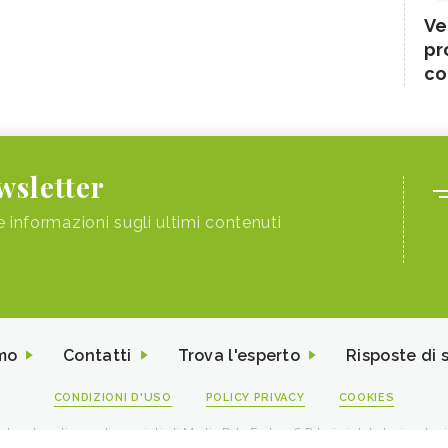
Ve
pr
co
ewsletter
e informazioni sugli ultimi contenuti
mo
Contatti
Trova l'esperto
Risposte di 
CONDIZIONI D'USO
POLICY PRIVACY
COOKIES
I contenuti sono di proprietà di Media Data Factory S.R.L, è vietata la riproduz
viale Sarca 226 Milano 20126 - PI/CF 09595010969