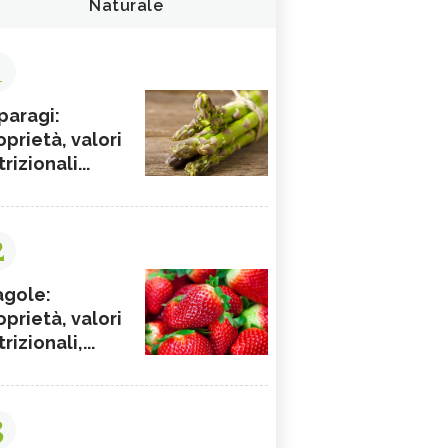
Naturale
1
paragi:
oprietà, valori
rizionali...
2
agole:
oprietà, valori
rizionali,...
3