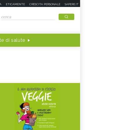
A
ETICAMENTE
CRESCITA PERSONALE
SAPERE.IT
e di salute