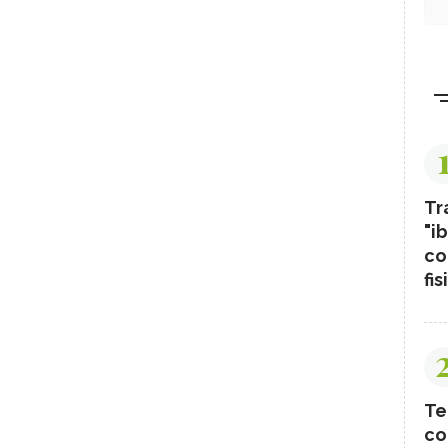
Tr
"ib
co
fis
Te
co