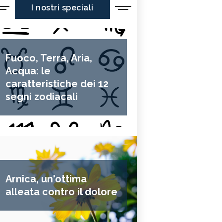
I nostri speciali
Fuoco, Terra, Aria,
Acqua: le
caratteristiche dei 12
segni zodiacali
Arnica, un'ottima
alleata contro il dolore