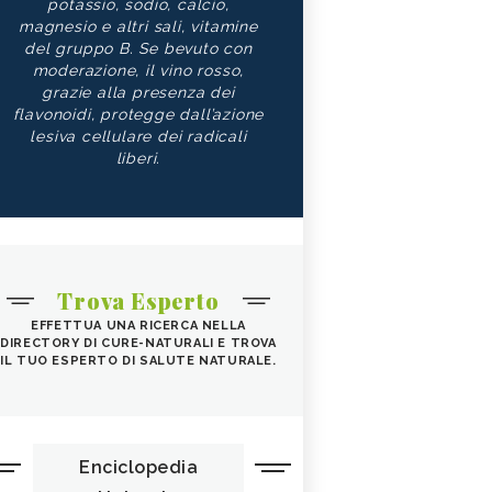
potassio, sodio, calcio,
magnesio e altri sali, vitamine
del gruppo B. Se bevuto con
moderazione, il vino rosso,
grazie alla presenza dei
flavonoidi, protegge dall’azione
lesiva cellulare dei radicali
liberi.
Trova Esperto
EFFETTUA UNA RICERCA NELLA
DIRECTORY DI CURE-NATURALI E TROVA
IL TUO ESPERTO DI SALUTE NATURALE.
Enciclopedia