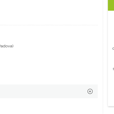
(Padova)
c