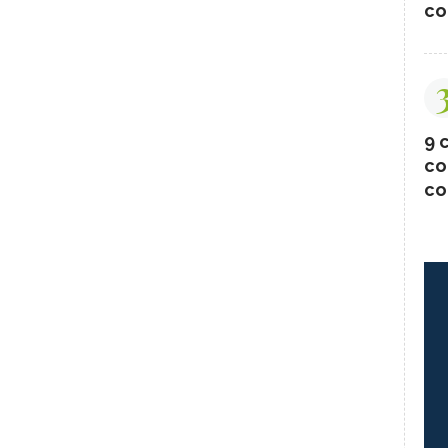
co
9 c
co
co