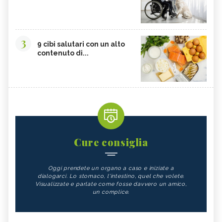
3
9 cibi salutari con un alto
contenuto di...
Cure consiglia
Oggi prendete un organo a caso e iniziate a
dialogarci. Lo stomaco, l'intestino, quel che volete.
Visualizzate e parlate come fosse davvero un amico,
un complice.