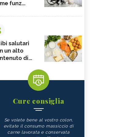
me funz...
3
ibi salutari
n un alto
ntenuto di...
Cure consiglia
Se volete bene al vostro colon,
evitate il consumo massiccio di
carne lavorata e conservata