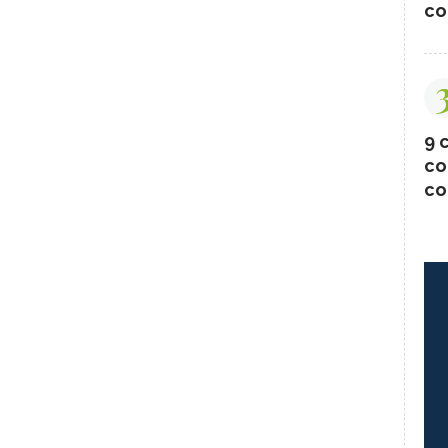
co
9 c
co
co