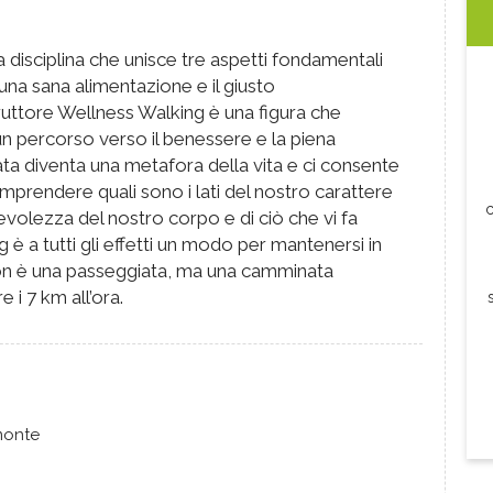
 disciplina che unisce tre aspetti fondamentali
a, una sana alimentazione e il giusto
uttore Wellness Walking è una figura che
un percorso verso il benessere e la piena
ta diventa una metafora della vita e ci consente
comprendere quali sono i lati del nostro carattere
c
volezza del nostro corpo e di ciò che vi fa
g è a tutti gli effetti un modo per mantenersi in
on è una passeggiata, ma una camminata
 i 7 km all’ora.
emonte