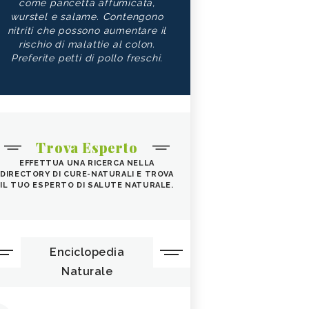
come pancetta affumicata,
wurstel e salame. Contengono
nitriti che possono aumentare il
rischio di malattie al colon.
Preferite petti di pollo freschi.
Trova Esperto
EFFETTUA UNA RICERCA NELLA
DIRECTORY DI CURE-NATURALI E TROVA
IL TUO ESPERTO DI SALUTE NATURALE.
Enciclopedia
Naturale