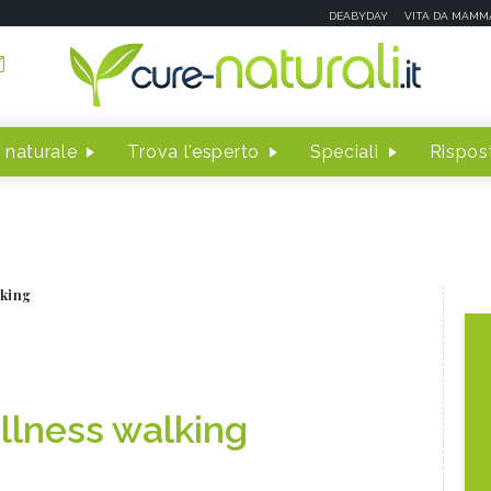
DEABYDAY
VITA DA MAMM
 naturale
Trova l'esperto
Speciali
Rispost
lking
llness walking