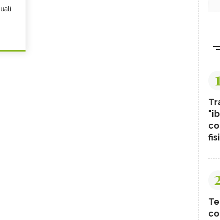
uali
Tr
"ib
co
fis
Te
co