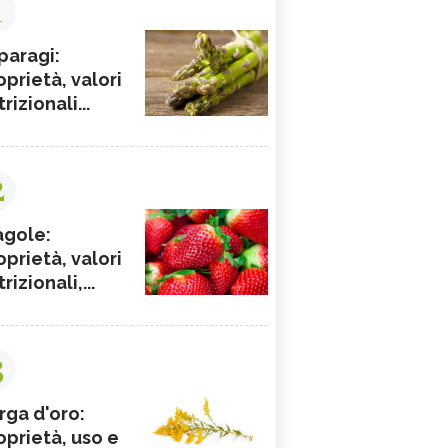
1
paragi:
oprietà, valori
rizionali...
2
agole:
oprietà, valori
rizionali,...
3
rga d'oro:
oprietà, uso e