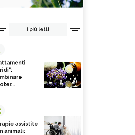
I più letti
1
attamenti
ridi":
mbinare
ioter...
2
rapie assistite
n animali: