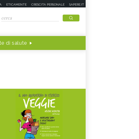
A
ETICAMENTE
CRESCITA PERSONALE
SAPERE.IT
e di salute