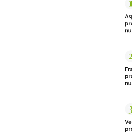
As
pr
nut
Fr
pr
nut
Ve
pr