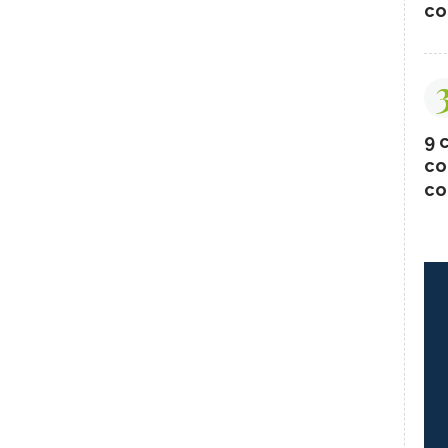
co
9 c
co
co