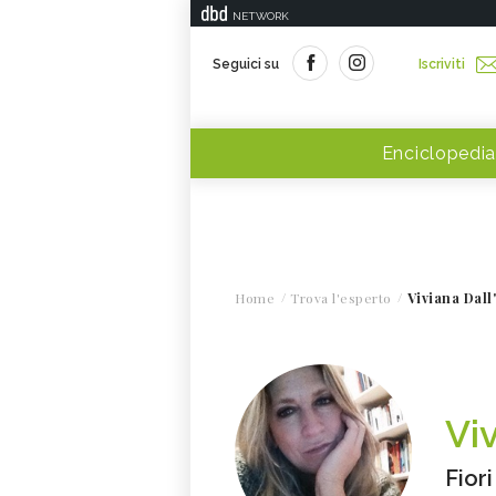
NETWORK
Seguici su
Iscriviti
Enciclopedia
Home
Trova l'esperto
Viviana Dall
Vi
Fior