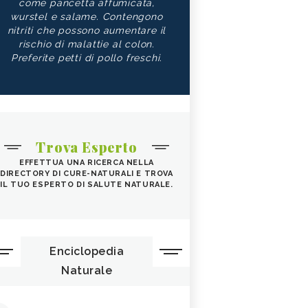
come pancetta affumicata,
wurstel e salame. Contengono
nitriti che possono aumentare il
rischio di malattie al colon.
Preferite petti di pollo freschi.
Trova Esperto
EFFETTUA UNA RICERCA NELLA
DIRECTORY DI CURE-NATURALI E TROVA
IL TUO ESPERTO DI SALUTE NATURALE.
Enciclopedia
Naturale