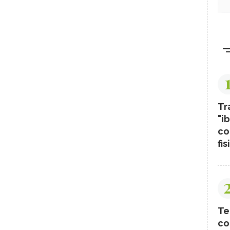
Tr
"ib
co
fis
Te
co