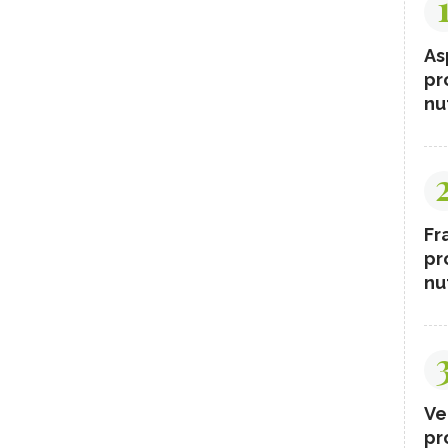
As
pr
nut
Fr
pr
nut
Ve
pr