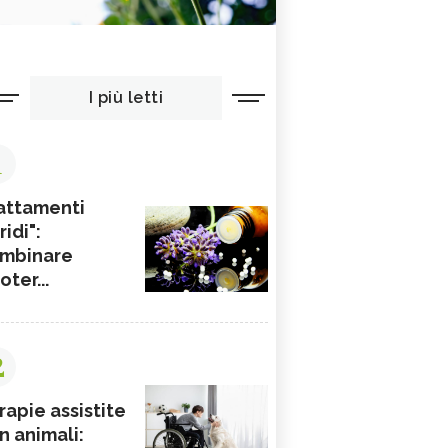
I più letti
1
attamenti
ridi":
mbinare
ioter...
2
rapie assistite
n animali: