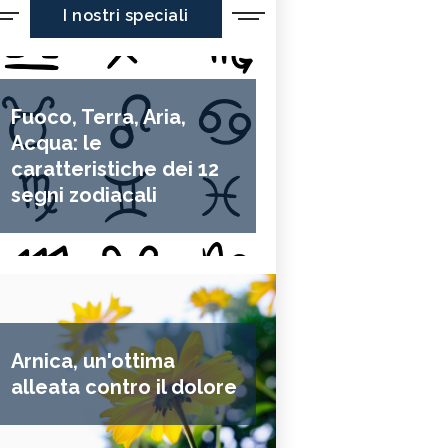
I nostri speciali
Fuoco, Terra, Aria,
Acqua: le
caratteristiche dei 12
segni zodiacali
Arnica, un'ottima
alleata contro il dolore