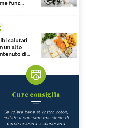
me funz...
3
ibi salutari
n un alto
ntenuto di...
Cure consiglia
Se volete bene al vostro colon,
evitate il consumo massiccio di
carne lavorata e conservata