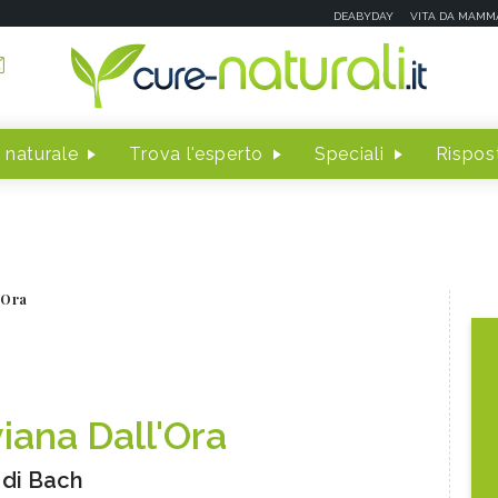
DEABYDAY
VITA DA MAMM
 naturale
Trova l'esperto
Speciali
Rispost
'Ora
viana Dall'Ora
i di Bach