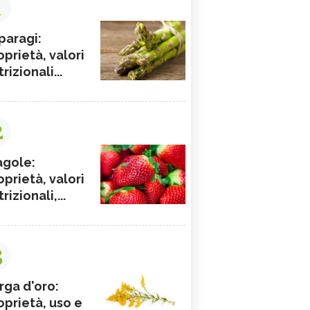
1
paragi:
oprietà, valori
rizionali...
2
agole:
oprietà, valori
rizionali,...
3
rga d'oro:
oprietà, uso e