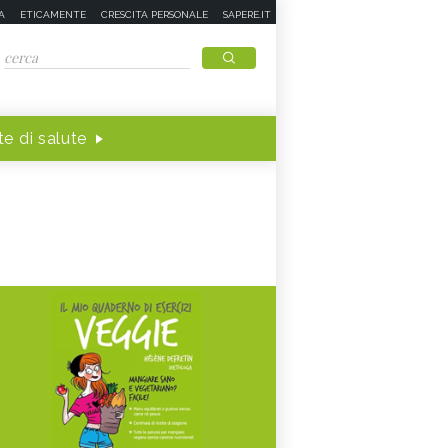
A
ETICAMENTE
CRESCITA PERSONALE
SAPERE.IT
e di salute