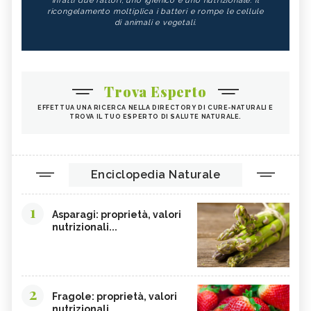
infatti due fattori, uno igienico e uno nutrizionale: il
ricongelamento moltiplica i batteri e rompe le cellule
di animali e vegetali.
Trova Esperto
EFFETTUA UNA RICERCA NELLA DIRECTORY DI CURE-NATURALI E
TROVA IL TUO ESPERTO DI SALUTE NATURALE.
Enciclopedia Naturale
1
Asparagi: proprietà, valori
nutrizionali...
2
Fragole: proprietà, valori
nutrizionali,...