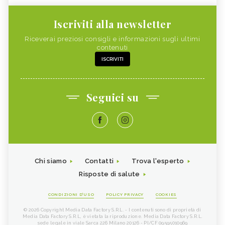
Iscriviti alla newsletter
Riceverai preziosi consigli e informazioni sugli ultimi
contenuti
ISCRIVITI
Seguici su
Chi siamo
Contatti
Trova l'esperto
Risposte di salute
CONDIZIONI D'USO
POLICY PRIVACY
COOKIES
© 2026 Copyright Media Data Factory S.R.L. - I contenuti sono di proprietà di
Media Data Factory S.R.L, è vietata la riproduzione. Media Data Factory S.R.L.
sede legale in viale Sarca 226 Milano 20126 - PI/CF 09595010969