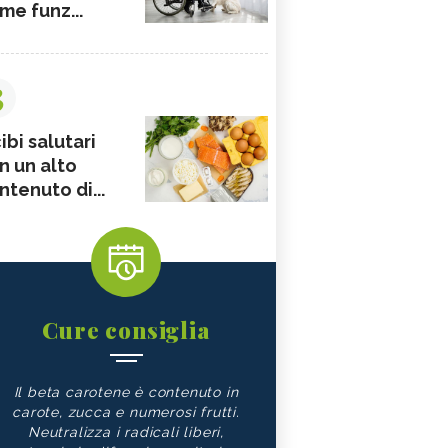
me funz...
3
ibi salutari
n un alto
ntenuto di...
Cure consiglia
Il beta carotene è contenuto in
carote, zucca e numerosi frutti.
Neutralizza i radicali liberi,