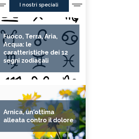
I nostri speciali
Fuoco, Terra, Aria,
Acqua: le
caratteristiche dei 12
segni zodiacali
Arnica, un'ottima
alleata contro il dolore