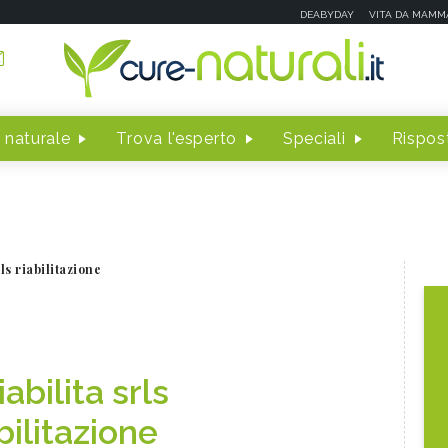
DEABYDAY
VITA DA MAMM
 naturale
Trova l'esperto
Speciali
Rispost
rls riabilitazione
iabilita srls
bilitazione