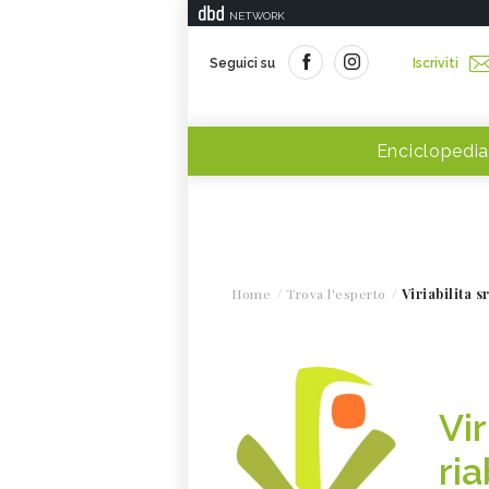
NETWORK
Seguici su
Iscriviti
Enciclopedia
Home
Trova l'esperto
Viriabilita s
Vir
ria