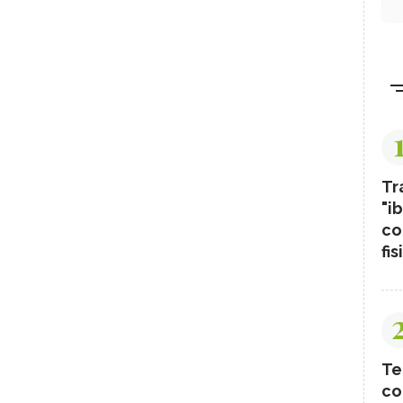
Tr
"ib
co
fis
Te
co