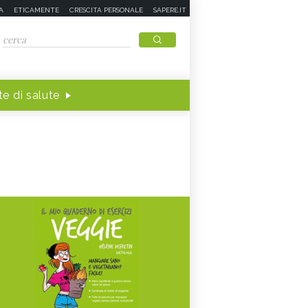
A
ETICAMENTE
CRESCITA PERSONALE
SAPERE.IT
e di salute