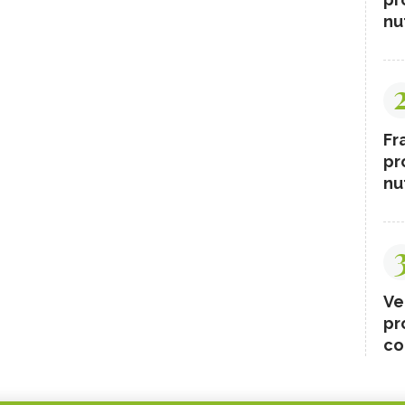
nut
Fr
pr
nut
Ve
pr
co