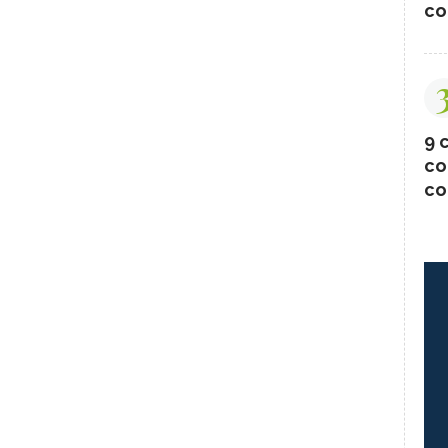
co
9 c
co
co