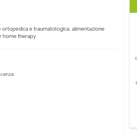
ne ortopedica e traumatologica, alimentazione
er home therapy
c
icenza