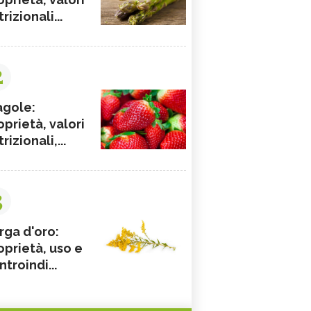
rizionali...
2
agole:
oprietà, valori
rizionali,...
3
rga d'oro:
oprietà, uso e
ntroindi...