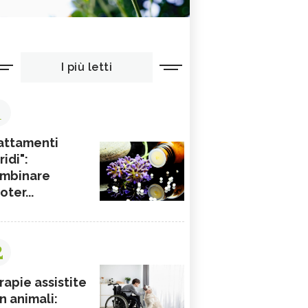
I più letti
1
attamenti
ridi":
mbinare
ioter...
2
rapie assistite
n animali: