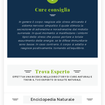
Cure consiglia
In genere il corpo reagisce allo stress attivando il
sistema nervoso simpatico il quale stimola la
secrezione di adrenalina e noradrenalina dal midollo
surrenale. In quel momento si manifestano i sintomi
tipici dello stress che posso portare a totale
esaurimento delle energie, se le difese immunitarie
sono basse. In caso contrario, il corpo si adatta e
reagisce positivamente, tornando all'equilibrio.
Trova Esperto
EFFETTUA UNA RICERCA NELLA DIRECTORY DI CURE-NATURALI E
TROVA IL TUO ESPERTO DI SALUTE NATURALE.
Enciclopedia Naturale