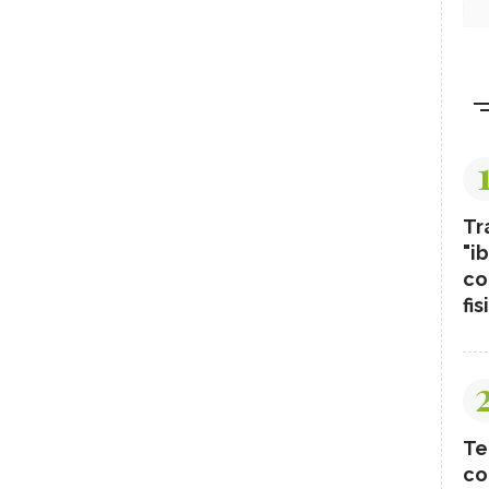
Tr
"ib
co
fis
Te
co