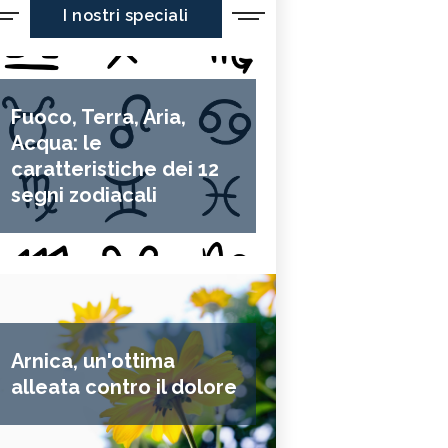
I nostri speciali
Fuoco, Terra, Aria,
Acqua: le
caratteristiche dei 12
segni zodiacali
Arnica, un'ottima
alleata contro il dolore