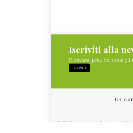
Iscriviti alla n
Riceverai preziosi consigli 
ISCRIVITI
Chi sia
© 2026 Copyright Media Data Factory S.R.L. - 