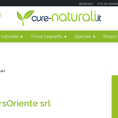
DEABYDAY
VITA DA MAMM
 naturale
Trova l'esperto
Speciali
Rispost
srl
rsOriente srl