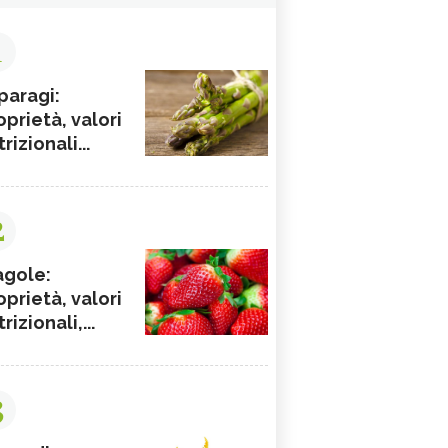
1
paragi:
oprietà, valori
rizionali...
2
agole:
oprietà, valori
rizionali,...
3