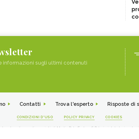
Ve
pr
co
ewsletter
e informazioni sugli ultimi contenuti
mo
Contatti
Trova l'esperto
Risposte di 
CONDIZIONI D'USO
POLICY PRIVACY
COOKIES
I contenuti sono di proprietà di Media Data Factory S.R.L, è vietata la riproduz
viale Sarca 226 Milano 20126 - PI/CF 09595010969