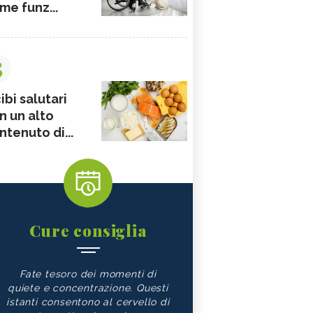
me funz...
3
ibi salutari
n un alto
ntenuto di...
Cure consiglia
Fate tesoro dei momenti di
quiete e concentrazione. Questi
istanti consentono al cervello di