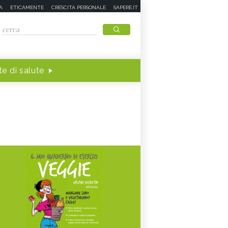
A
ETICAMENTE
CRESCITA PERSONALE
SAPERE.IT
e di salute