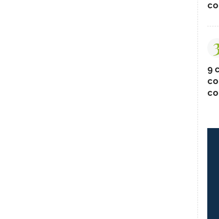
co
9 c
co
co