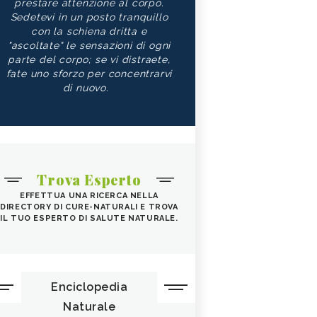
prestare attenzione al corpo.
Sedetevi in un posto tranquillo
con la schiena dritta e
"ascoltate" le sensazioni di ogni
parte del corpo; se vi distraete,
fate uno sforzo per concentrarvi
di nuovo.
Trova Esperto
EFFETTUA UNA RICERCA NELLA
DIRECTORY DI CURE-NATURALI E TROVA
IL TUO ESPERTO DI SALUTE NATURALE.
Enciclopedia
Naturale