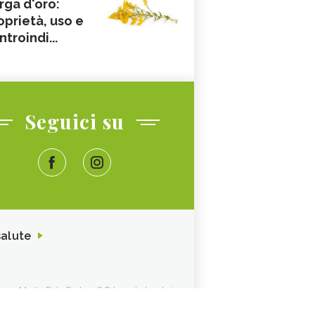
rga d'oro:
oprietà, uso e
ntroindi...
Seguici su
salute
ione. Media Data Factory S.R.L. sede legale in