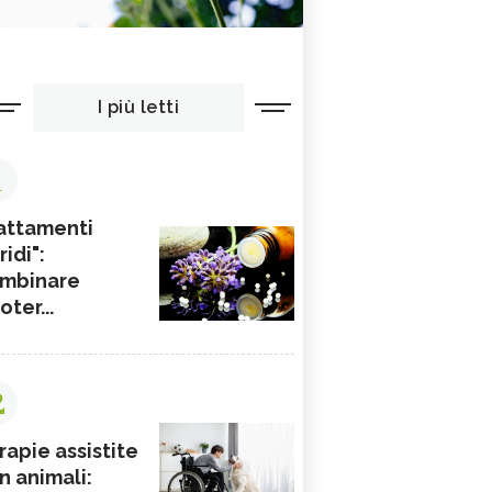
I più letti
1
attamenti
ridi":
mbinare
ioter...
2
rapie assistite
n animali: