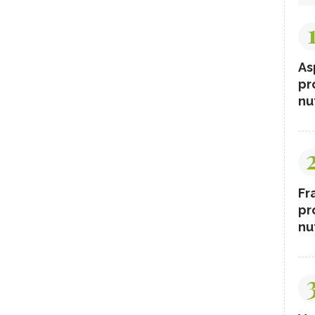
As
pr
nut
Fr
pr
nut