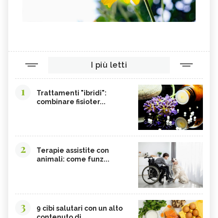
I più letti
1
Trattamenti "ibridi":
combinare fisioter...
2
Terapie assistite con
animali: come funz...
3
9 cibi salutari con un alto
contenuto di...