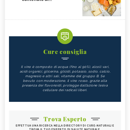
Cure consiglia
Il vino è composto di acqua (fino al 90%), alcoli vari,
acidi organici, glicerina, glicidi, potassio, sodio, calcio,
magnesio e altri sali, vitamine del gruppo B. Se
bevuto con moderazione, il vino rosso, grazie alla
presenza dei flavonoidi, protegge dall’azione lesiva
cellulare dei radicali liberi.
Trova Esperto
EFFETTUA UNA RICERCA NELLA DIRECTORY DI CURE-NATURALI E
TROVA IL TUO ESPERTO DI SALUTE NATURALE.