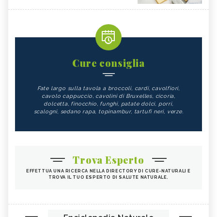
Cure consiglia
Fate largo sulla tavola a broccoli, cardi, cavolfiori,
cavolo cappuccio, cavolini di Bruxelles, cicoria,
dolcetta, finocchio, funghi, patate dolci, porri,
scalogni, sedano rapa, topinambur, tartufi neri, verze.
Trova Esperto
EFFETTUA UNA RICERCA NELLA DIRECTORY DI CURE-NATURALI E
TROVA IL TUO ESPERTO DI SALUTE NATURALE.