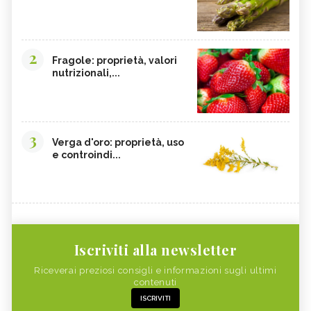
2
Fragole: proprietà, valori
nutrizionali,...
3
Verga d'oro: proprietà, uso
e controindi...
Iscriviti alla newsletter
Riceverai preziosi consigli e informazioni sugli ultimi
contenuti
ISCRIVITI