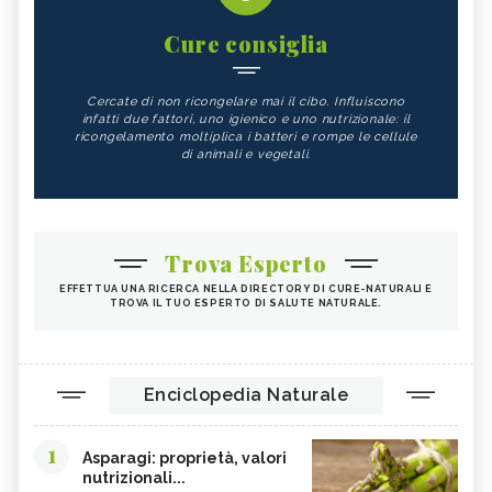
Cure consiglia
Cercate di non ricongelare mai il cibo. Influiscono
infatti due fattori, uno igienico e uno nutrizionale: il
ricongelamento moltiplica i batteri e rompe le cellule
di animali e vegetali.
Trova Esperto
EFFETTUA UNA RICERCA NELLA DIRECTORY DI CURE-NATURALI E
TROVA IL TUO ESPERTO DI SALUTE NATURALE.
Enciclopedia Naturale
1
Asparagi: proprietà, valori
nutrizionali...