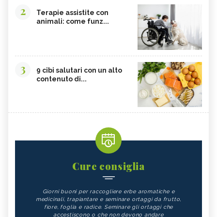
2
Terapie assistite con
animali: come funz...
3
9 cibi salutari con un alto
contenuto di...
Cure consiglia
Giorni buoni per raccogliere erbe aromatiche e
medicinali, trapiantare e seminare ortaggi da frutto,
fiore, foglia e radice. Seminare gli ortaggi che
accestiscono o che non devono andare