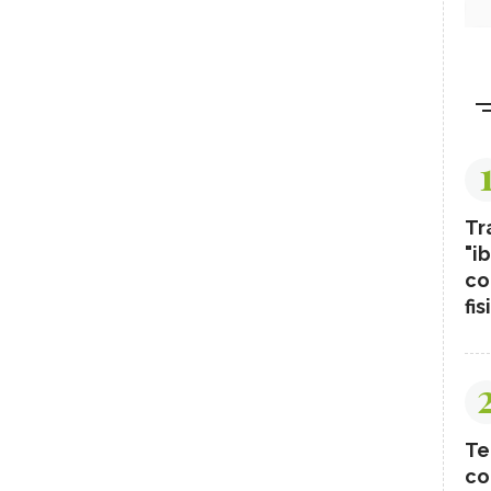
Tr
"ib
co
fis
Te
co