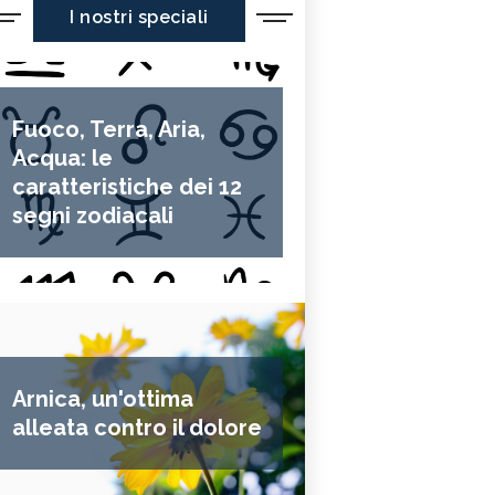
I nostri speciali
Fuoco, Terra, Aria,
Acqua: le
caratteristiche dei 12
segni zodiacali
Arnica, un'ottima
alleata contro il dolore