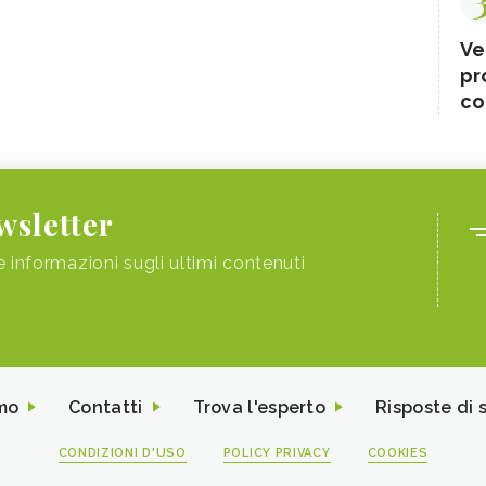
Ve
pr
co
ewsletter
e informazioni sugli ultimi contenuti
mo
Contatti
Trova l'esperto
Risposte di 
CONDIZIONI D'USO
POLICY PRIVACY
COOKIES