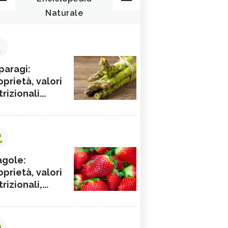
Naturale
1
paragi:
oprietà, valori
rizionali...
2
agole:
oprietà, valori
rizionali,...
3