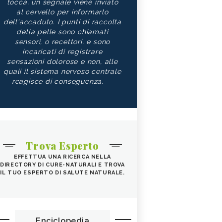
tocca, un segnale viene inviato
al cervello per informarlo
dell'accaduto. I punti di raccolta
della pelle sono chiamati
sensori, o recettori, e sono
incaricati di registrare
sensazioni dolorose e non, alle
quali il sistema nervoso centrale
reagisce di conseguenza.
Trova Esperto
EFFETTUA UNA RICERCA NELLA
DIRECTORY DI CURE-NATURALI E TROVA
IL TUO ESPERTO DI SALUTE NATURALE.
Enciclopedia