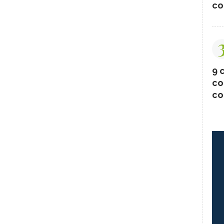
co
9 c
co
co