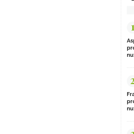
As
pr
nut
Fr
pr
nut