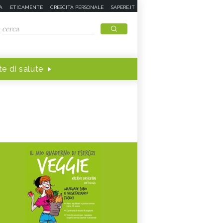
A
ETICAMENTE
CRESCITA PERSONALE
SAPERE.IT
e di salute