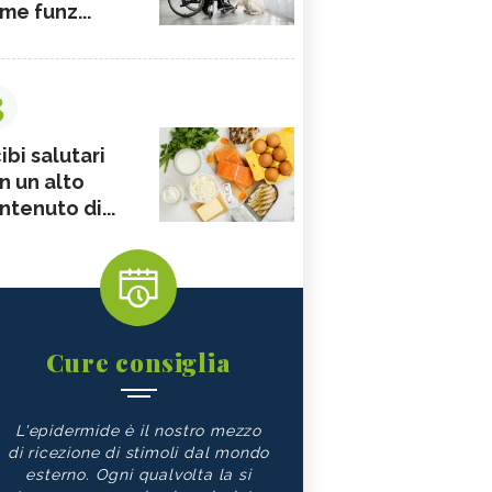
me funz...
3
ibi salutari
n un alto
ntenuto di...
Cure consiglia
L'epidermide è il nostro mezzo
di ricezione di stimoli dal mondo
esterno. Ogni qualvolta la si