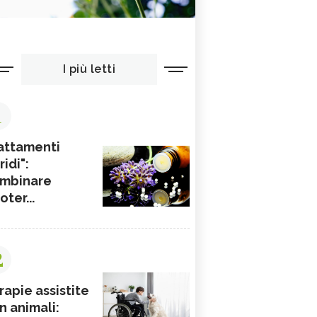
I più letti
1
attamenti
ridi":
mbinare
ioter...
2
rapie assistite
n animali: