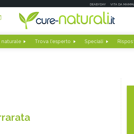
DEABYDAY
VITA DA MAMM
 naturale
Trova l'esperto
Speciali
Rispost
rrarata