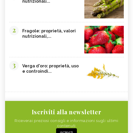
nutrizionali...
2
Fragole: proprietà, valori
nutrizionali,...
3
Verga d'oro: proprietà, uso
e controindi...
Iscriviti alla newsletter
Riceverai preziosi consigli e informazioni sugli ultimi
contenuti
ISCRIVITI